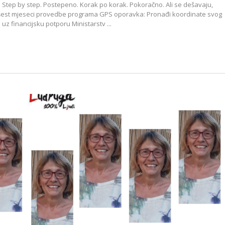
Step by step. Postepeno. Korak po korak. Pokoračno. Ali se dešavaju,
h šest mjeseci provedbe programa GPS oporavka: Pronađi koordinate svog
uz financijsku potporu Ministarstv ...