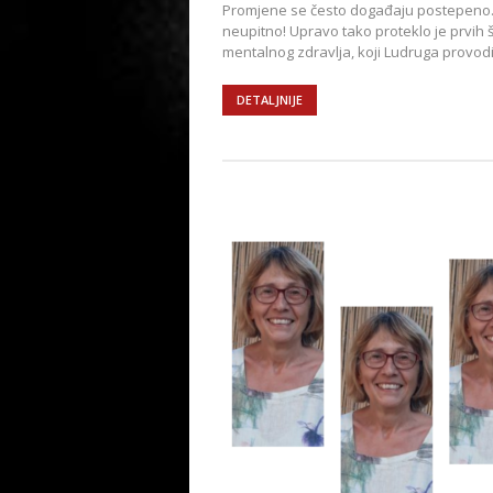
Promjene se često događaju postepeno. 
neupitno! Upravo tako proteklo je prvi
mentalnog zdravlja, koji Ludruga provodi 
DETALJNIJE