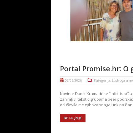
Portal Promise.hr: O
03/05/2026
Kategorija:
Ludruga u m
Novinar Damir Kramarić se "infiltrirao" u
zanimljivi tekst o grupama peer podrške
oduševila me njihova snaga Link na članak
DETALJNIJE