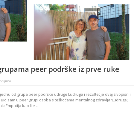
 grupama peer podrške iz prve ruke
edijima
 jednu od grupa peer podrške udruge Ludruga i rezultet je ovaj živopisni i
: Bio sam u peer grupi osoba s teškoćama mentalnog zdravlja ‘Ludruge’;
: Empatija kao lije ...