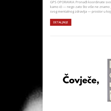
GPS OPORAVKA: Pronađi koordinate svog
kamo ići — nego zato što više ne znamo
svog mentalnog zdravlja — prostor u koj
DETALJNIJE