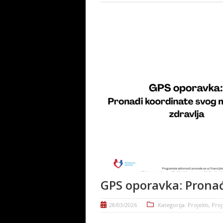
GPS oporavka: Pronađ
28/03/2026
Kategorija:
Projekti
,
Proj