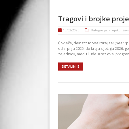
Tragovi i brojke proje
10/03/2026
Kategorija:
Projekti
,
Zavr
Čovječe, deinstitucionaliziraj se! (peer2
od srpnja 2025. do kraja siječnja 2026. go
zajednicu, među ljude. Kroz ovaj program 
DETALJNIJE