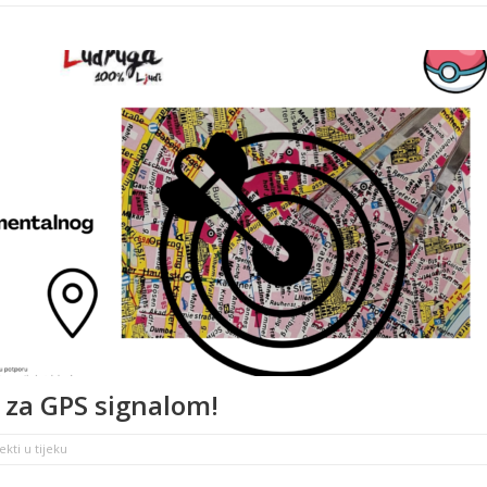
i za GPS signalom!
ekti u tijeku