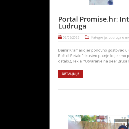
Portal Promise.hr: I
Ludruga
03/05/2026
Kategorija:
Ludruga u m
Damir Kramarić jer ponovno gostovao u u
Ročuić Petak: ‘Iskustvo patnje koje smo 
ostalog, rekla: ”Otvaranje na peer grupi n
DETALJNIJE