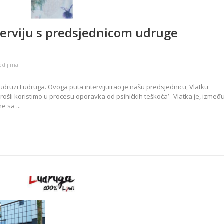
nterviju s predsjednicom udruge
edijima
druzi Ludruga. Ovoga puta intervijuirao je našu predsjednicu, Vlatku
prošli koristimo u procesu oporavka od psihičkih teškoća’ Vlatka je, izmeđ
e sa ...