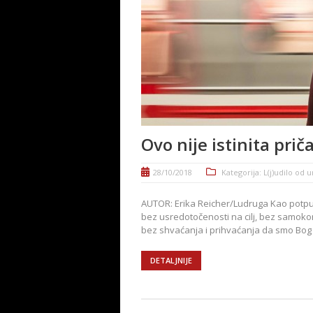
Ovo nije istinita prič
28/10/2018
Kategorija:
L(j)udilo od 
AUTOR: Erika Reicher/Ludruga Kao potpu
bez usredotočenosti na cilj, bez samoko
bez shvaćanja i prihvaćanja da smo Bog i 
DETALJNIJE