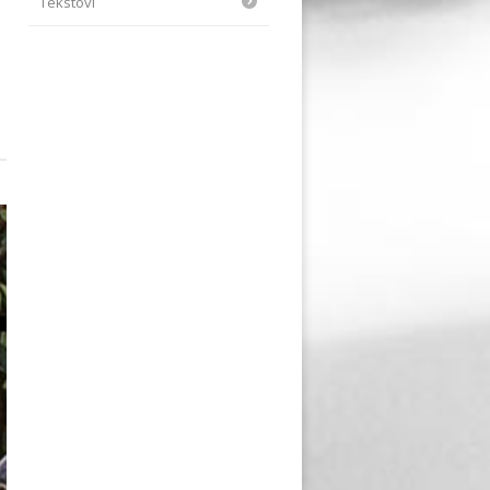
Tekstovi
e