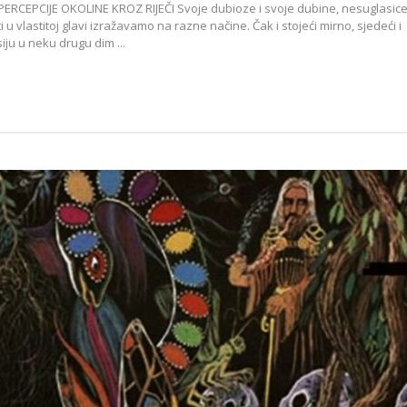
 PERCEPCIJE OKOLINE KROZ RIJEČI Svoje dubioze i svoje dubine, nesuglasic
u vlastitoj glavi izražavamo na razne načine. Čak i stojeći mirno, sjedeći i
ju u neku drugu dim ...