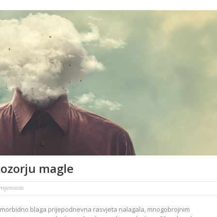
kozorju magle
umjetnosti
je morbidno blaga prijepodnevna rasvjeta nalagala, mnogobrojnim