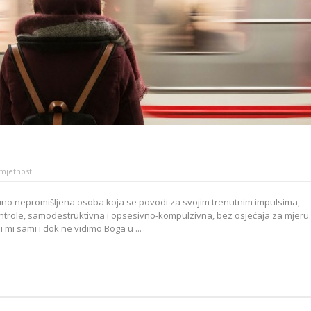
a
umjetnosti
no nepromišljena osoba koja se povodi za svojim trenutnim impulsima,
ntrole, samodestruktivna i opsesivno-kompulzivna, bez osjećaja za mjeru..
mi sami i dok ne vidimo Boga u ...