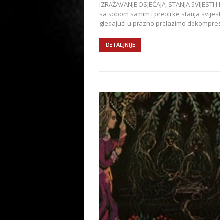
IZRAŽAVANJE OSJEĆAJA, STANJA SVIJESTI I
sa sobom samim i prepirke stanja svijesti 
gledajući u prazno prolazimo dekompresi
DETALJNIJE