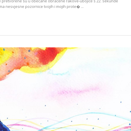
e pretvorene su u obećane obraćene rakove-ubojice s 22. sekunde
ima nesvjesne pozornice tvojih i mojih prote� ...