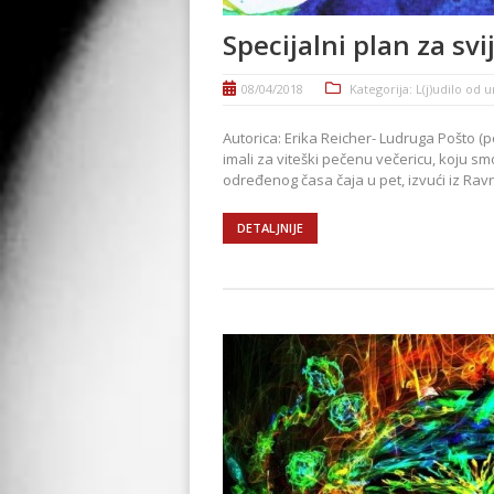
Specijalni plan za svi
08/04/2018
Kategorija:
L(j)udilo od 
Autorica: Erika Reicher- Ludruga Pošto (
imali za viteški pečenu večericu, koju sm
određenog časa čaja u pet, izvući iz Ravni, 
DETALJNIJE