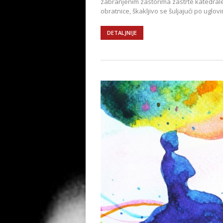
zabranjenim zastorima zastrte katedral
obratnice, škakljivo se šuljajući po uglov
DETALJNIJE