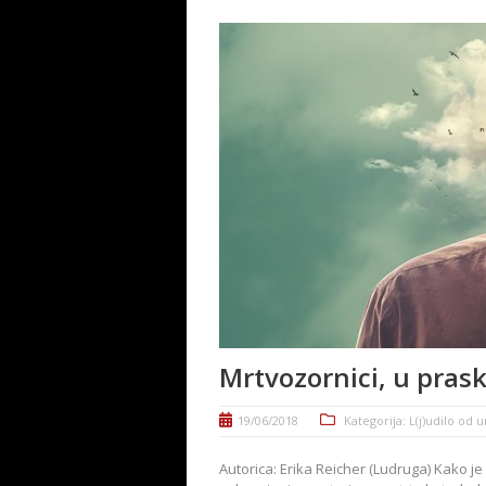
Mrtvozornici, u pras
19/06/2018
Kategorija:
L(j)udilo od 
Autorica: Erika Reicher (Ludruga) Kako 