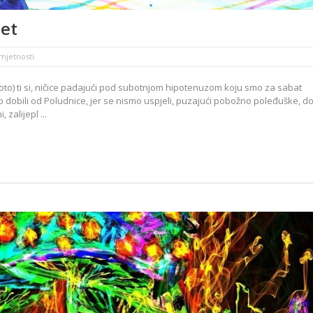
jet
umjetnosti
poto) ti si, ničice padajući pod subotnjom hipotenuzom koju smo za sabat
o dobili od Poludnice, jer se nismo uspjeli, puzajući pobožno poleđuške, d
zalijepl ...