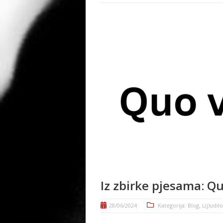
Iz zbirke pjesama: Qu
28/06/2024
Kategorija:
Blog
,
L(j)udil