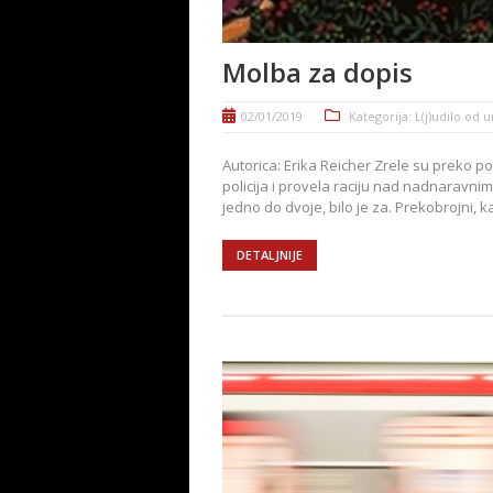
Molba za dopis
02/01/2019
Kategorija:
L(j)udilo od 
Autorica: Erika Reicher Zrele su preko p
policija i provela raciju nad nadnaravnim
jedno do dvoje, bilo je za. Prekobrojni, ka
DETALJNIJE