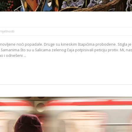
umjetnosti
onovljene noći popadale. Druge su kineskim štapićima probodene. Stigla je
 šamanima što su u šalicama zelenog čaja potpisivali peticiju protiv. Mi, na
o i odnešeni ...