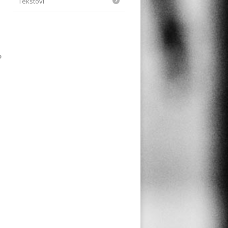
Tekstovi
o