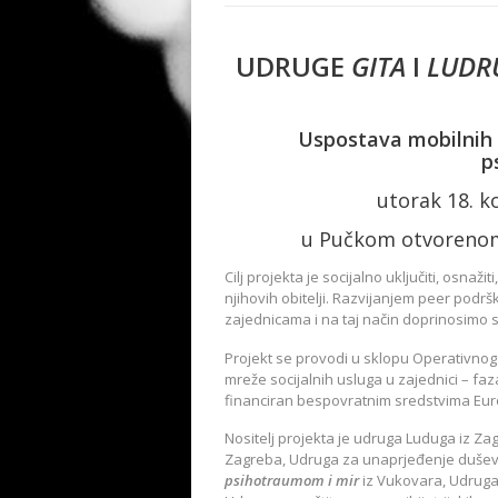
UDRUGE
GITA
I
LUDR
Uspostava mobilnih 
p
utorak 18. k
u Pučkom otvorenom u
Cilj projekta je socijalno uključiti, osna
njihovih obitelji. Razvijanjem peer podrš
zajednicama i na taj način doprinosimo s
Projekt se provodi u sklopu Operativnog p
mreže socijalnih usluga u zajednici – faza
financiran bespovratnim sredstvima Eur
Nositelj projekta je udruga Luduga iz Z
Zagreba, Udruga za unaprjeđenje dušev
psihotraumom i mir
iz Vukovara, Udruga 