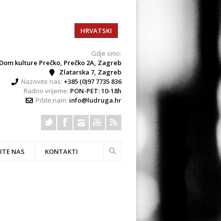
HRVATSKI
Gdje smo:
Dom kulture Prečko, Prečko 2A, Zagreb
Zlatarska 7, Zagreb
Nazovite nas:
+385 (0)97 7735 836
Radno vrijeme:
PON-PET: 10-18h
Pišite nam:
info@ludruga.hr
ITE NAS
KONTAKTI