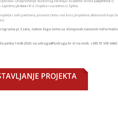
acijenata i unapređenje duševnog zdravlja i kvalitete života
Lukjernica
iz
 zajednici
Ja kao i ti
iz Osijeka i suradnici iz Splita.
rojekta i svih partnera, provest ćemo vas kroz projektne aktivnosti koje će
eci.
programa je 2 sata, nakon čega ćemo uz domjenak nastaviti neformaln
do petka 14.08.2020. na
udruga@ludruga.hr
ili na mob. +385 91 505 4463
.
STAVLJANJE PROJEKTA