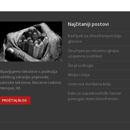
Najčitaniji postovi
Kad ljudi sa shizofrenijom čuju
glasove
Stručnjaci po iskustvu (grupa
uzajamne podrške)
Što je Ludruga
Objavljujemo tekstove s područja
Misija i vizija
sihičkog zdravlja: prijevode,
autorske tekstove, literarne radove,
Uzmi ova slomljena krila
ntervjue, itd.
Kako je zapadnoafrički šaman
pomogao mom shizofrenom…
PROČITAJ BLOG