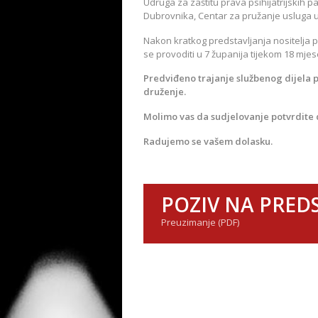
Udruga za zaštitu prava psihijatrijskih p
Dubrovnika, Centar za pružanje usluga u
Nakon kratkog predstavljanja nositelja p
se provoditi u 7 županija tijekom 18 mjes
Predviđeno trajanje službenog dijela 
druženje.
Molimo vas da sudjelovanje potvrdite 
Radujemo se vašem dolasku.
POZIV NA PRED
Preuzimanje (PDF)