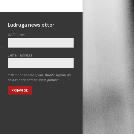
Ludruga newsletter
Vaše ime:
E-mail adresa:
* Ni mi ne volimo spam. Budite sigurni da
od nas neće primati spam poruke!