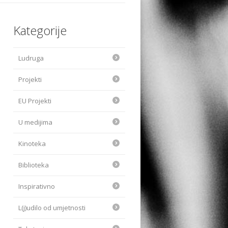
Kategorije
Ludruga
Projekti
EU Projekti
U medijima
Kinoteka
Biblioteka
Inspirativno
L(j)udilo od umjetnosti