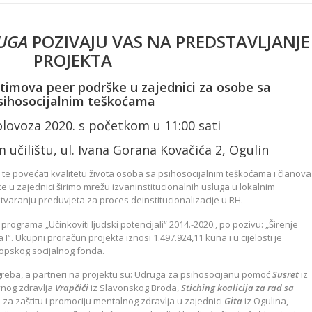
UGA
POZIVAJU VAS NA PREDSTAVLJANJE
PROJEKTA
timova peer podrške u zajednici za osobe sa
sihosocijalnim teškoćama
olovoza 2020. s početkom u 11:00 sati
čilištu, ul. Ivana Gorana Kovačića 2, Ogulin
žiti, te povećati kvalitetu života osoba sa psihosocijalnim teškoćama i članova
ke u zajednici širimo mrežu izvaninstitucionalnih usluga u lokalnim
tvaranju preduvjeta za proces deinstitucionalizacije u RH.
rograma „Učinkoviti ljudski potencijali“ 2014.-2020., po pozivu: „Širenje
 I“. Ukupni proračun projekta iznosi 1.497.924,11 kuna i u cijelosti je
opskog socijalnog fonda.
agreba, a partneri na projektu su: Udruga za psihosocijanu pomoć
Susret
iz
nog zdravlja
Vrapčići
iz Slavonskog Broda,
Stiching koalicija za rad sa
za zaštitu i promociju mentalnog zdravlja u zajednici
Gita
iz Ogulina,