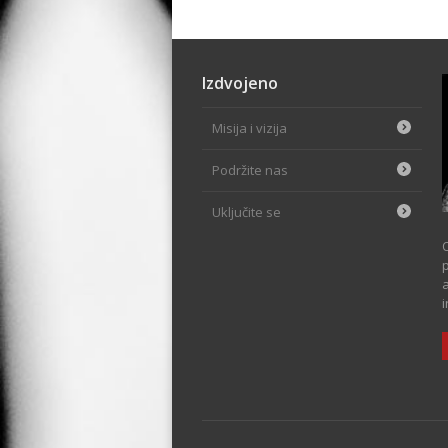
Izdvojeno
Misija i vizija
Podržite nas
Uključite se
p
i