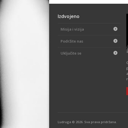
Izdvojeno
Misija i vizija
Podržite nas
Uključite se
Ludruga © 2026. Sva prava pridržana.