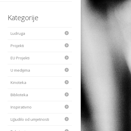
Kategorije
Ludruga
Projekti
EU Projekti
U medijima
Kinoteka
Biblioteka
Inspirativno
L(j)udilo od umjetnosti