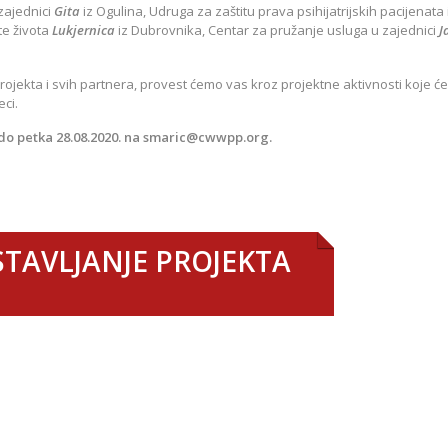
zajednici
Gita
iz Ogulina, Udruga za zaštitu prava psihijatrijskih pacijenata 
te života
Lukjernica
iz Dubrovnika, Centar za pružanje usluga u zajednici
J
rojekta i svih partnera, provest ćemo vas kroz projektne aktivnosti koje će
eci.
do petka 28.08.2020. na
smaric@cwwpp.org
.
STAVLJANJE PROJEKTA