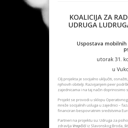
KOALICIJA ZA RA
UDRUGA LUDRUGA 
Uspostava mobilnih 
p
utorak 31. k
u Vuko
Cilj projekta je socijalno uključiti, osna
njihovih obitelji. Razvijanjem peer podrš
zajednicama i na taj način doprinosimo s
Projekt se provodi u sklopu Operativnog p
mreže socijalnih usluga u zajednici – faza
financiran bespovratnim sredstvima Eur
Partneri na projektu su: Udruga za psi
zdravlja
Vrapčići
iz Slavonskog Broda,
St