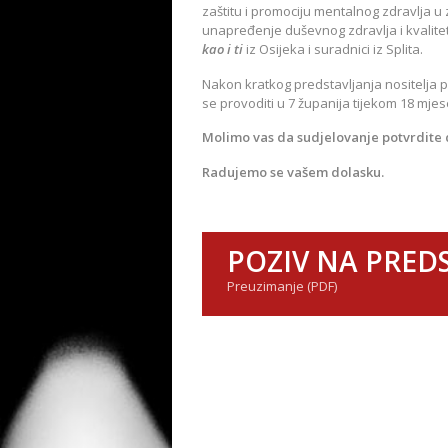
zaštitu i promociju mentalnog zdravlja u 
unapređenje duševnog zdravlja i kvalite
kao i ti
iz Osijeka i suradnici iz Splita.
Nakon kratkog predstavljanja nositelja p
se provoditi u 7 županija tijekom 18 mjes
Molimo vas da sudjelovanje potvrdite 
Radujemo se vašem dolasku.
POZIV NA PRED
Preuzimanje (PDF)