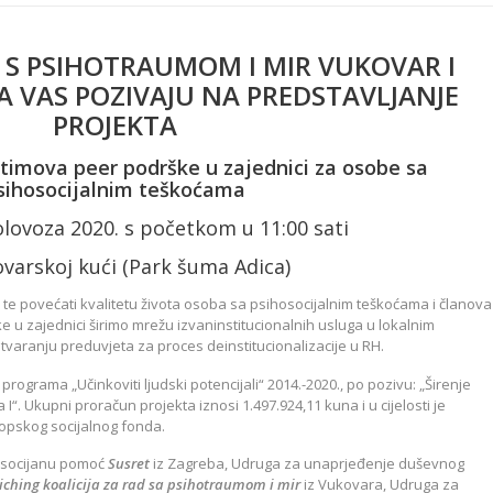
D S PSIHOTRAUMOM I MIR VUKOVAR I
VAS POZIVAJU NA PREDSTAVLJANJE
PROJEKTA
timova peer podrške u zajednici za osobe sa
sihosocijalnim teškoćama
olovoza 2020. s početkom u 11:00 sati
varskoj kući (Park šuma Adica)
žiti, te povećati kvalitetu života osoba sa psihosocijalnim teškoćama i članova
ke u zajednici širimo mrežu izvaninstitucionalnih usluga u lokalnim
tvaranju preduvjeta za proces deinstitucionalizacije u RH.
rograma „Učinkoviti ljudski potencijali“ 2014.-2020., po pozivu: „Širenje
 I“. Ukupni proračun projekta iznosi 1.497.924,11 kuna i u cijelosti je
opskog socijalnog fonda.
hosocijanu pomoć
Susret
iz Zagreba, Udruga za unaprjeđenje duševnog
iching koalicija za rad sa psihotraumom i mir
iz Vukovara, Udruga za