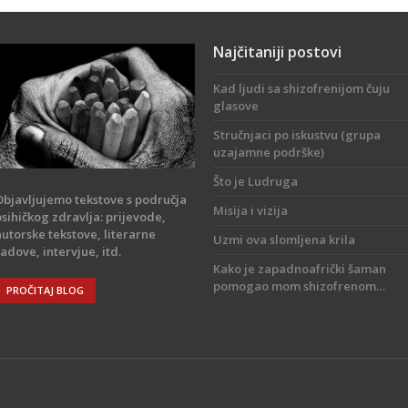
Najčitaniji postovi
Kad ljudi sa shizofrenijom čuju
glasove
Stručnjaci po iskustvu (grupa
uzajamne podrške)
Što je Ludruga
Objavljujemo tekstove s područja
Misija i vizija
psihičkog zdravlja: prijevode,
autorske tekstove, literarne
Uzmi ova slomljena krila
radove, intervjue, itd.
Kako je zapadnoafrički šaman
pomogao mom shizofrenom…
PROČITAJ BLOG