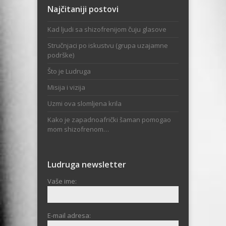
Najčitaniji postovi
Kad ljudi sa shizofrenijom čuju glasove
Stručnjaci po iskustvu (grupa uzajamne
podrške)
Što je Ludruga
Misija i vizija
Uzmi ova slomljena krila
Kako je zapadnoafrički šaman pomogao
mom shizofrenom…
Ludruga newsletter
Vaše ime:
E-mail adresa: