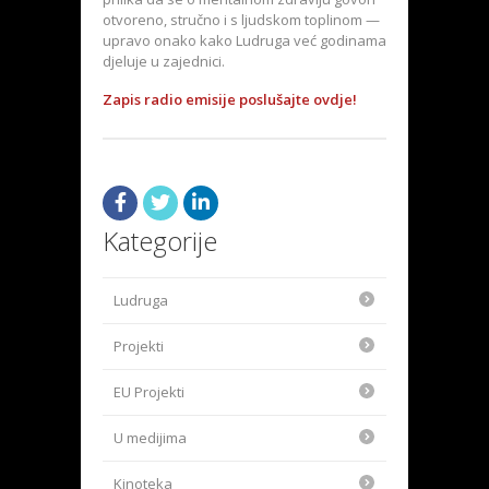
otvoreno, stručno i s ljudskom toplinom —
upravo onako kako Ludruga već godinama
djeluje u zajednici.
Zapis radio emisije poslušajte ovdje!
Kategorije
Ludruga
Projekti
EU Projekti
U medijima
Kinoteka