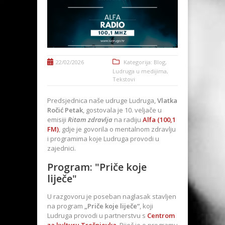
22/02/2026
Kategorija:
Blog
,
Ludruga u medijima
,
Tekstovi
Predsjednica naše udruge Ludruga,
Vlatka
Ročić Petak
, gostovala je 10. veljače u
emisiji
Ritam zdravlja
na radiju
Alfa (100,1
FM)
, gdje je govorila o mentalnom zdravlju
i programima koje Ludruga provodi u
zajednici.
Program: "Priče koje
liječe"
U razgovoru je poseban naglasak stavljen
na program
„Priče koje liječe“
, koji
Ludruga provodi u partnerstvu s
Centrom