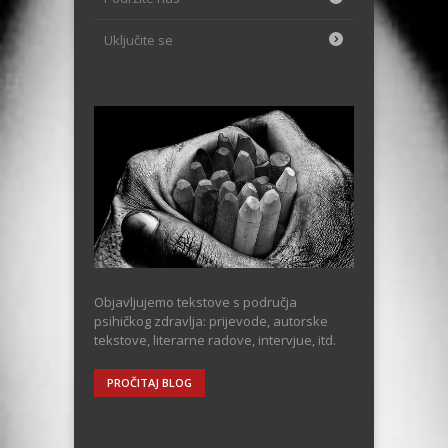
Uključite se
Objavljujemo tekstove s područja
psihičkog zdravlja: prijevode, autorske
tekstove, literarne radove, intervjue, itd.
PROČITAJ BLOG