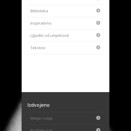
Biblioteka
Inspirativno
L(j)udilo od umjetnosti
Tekstovi
Izdvojeno
Misija i vizija
Podržite nas