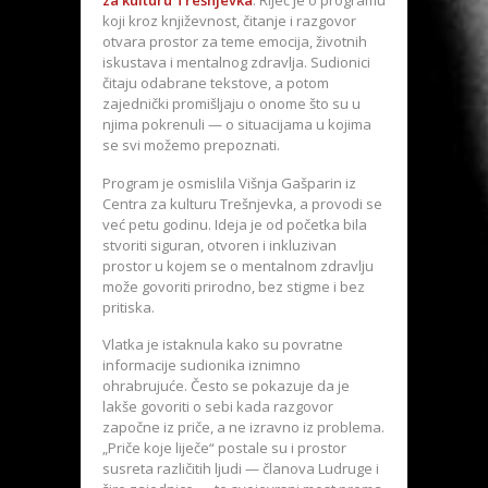
za kulturu Trešnjevka
. Riječ je o programu
koji kroz književnost, čitanje i razgovor
otvara prostor za teme emocija, životnih
iskustava i mentalnog zdravlja. Sudionici
čitaju odabrane tekstove, a potom
zajednički promišljaju o onome što su u
njima pokrenuli — o situacijama u kojima
se svi možemo prepoznati.
Program je osmislila Višnja Gašparin iz
Centra za kulturu Trešnjevka, a provodi se
već petu godinu. Ideja je od početka bila
stvoriti siguran, otvoren i inkluzivan
prostor u kojem se o mentalnom zdravlju
može govoriti prirodno, bez stigme i bez
pritiska.
Vlatka je istaknula kako su povratne
informacije sudionika iznimno
ohrabrujuće. Često se pokazuje da je
lakše govoriti o sebi kada razgovor
započne iz priče, a ne izravno iz problema.
„Priče koje liječe“ postale su i prostor
susreta različitih ljudi — članova Ludruge i