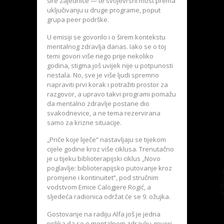
šire zajednice — te svojevrsni most prema
uključivanju u druge programe, poput
grupa peer podrške.
U emisiji se govorilo i o širem kontekstu
mentalnog zdravlja danas. Iako se o toj
temi govori više nego prije nekoliko
godina, stigma još uvijek nije u potpunosti
nestala. No, sve je više ljudi spremno
napraviti prvi korak i potražiti prostor za
razgovor, a upravo takvi programi pomažu
da mentalno zdravlje postane dio
svakodnevice, a ne tema rezervirana
samo za krizne situacije.
„Priče koje liječe“ nastavljaju se tijekom
cijele godine kroz više ciklusa. Trenutačno
je u tijeku biblioterapijski ciklus „Novo
poglavlje: biblioterapijsko putovanje kroz
promjene i kontinuitet“, pod stručnim
vodstvom Emice Calogjere Rogić, a
sljedeća radionica održat će se 9. ožujka.
Gostovanje na radiju Alfa još je jedna
prilika da se o mentalnom zdravlju govori