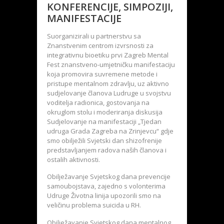
KONFERENCIJE, SIMPOZIJI,
MANIFESTACIJE
Suorganizirali u partnerstvu sa
Znanstvenim centrom izvrsnosti za
integrativnu bioetiku prvi Zagreb Mental
Fest znanstveno-umjetničku manifestaciju
koja promovira suvremene metode i
pristupe mentalnom zdravlju, uz aktivno
sudjelovanje članova Ludruge u svojstvu
voditelja radionica, gostovanja na
okruglom stolu i moderiranja diskusija
Sudjelovanje na manifestaciji „Tjedan
udruga Grada Zagreba na Zrinjevcu“ gdje
smo obilježili Svjetski dan shizofrenije
predstavljanjem radova naših članova i
ostalih aktivnosti.
Obilježavanje Svjetskog dana prevencije
samoubojstava, zajedno s volonterima
Udruge Životna linija upozorili smo na
veličinu problema suicida u RH.
Obilježavanje Svjetskog dana mentalnog