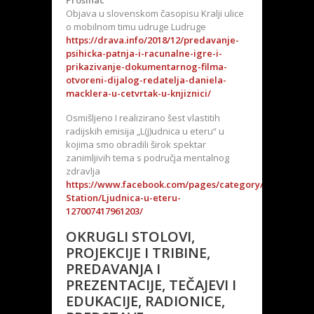
Prosinac
Objava u slovenskom časopisu Kralji ulice
o mobilnom timu udruge Ludruge
https://drava.info/2018/12/predavanje-
psihicka-patnja-i-racunalne-igre-i-
prikazivanje-dokumentarnog-filma-
otvoreni-dijalog-redatelja-daniela-
macklera-u-cetvrtak-u-knjiznici/
Osmišljeno I realizirano šest vlastitih
radijskih emisija „L(j)udnica u eteru“ u
kojima smo obradili širok spektar
zanimljivih tema s područja mentalnog
zdravlja
https://www.facebook.com/pages/category/Radio-
Station/Ljudnica-u-eteru-
127007417961203/
OKRUGLI STOLOVI,
PROJEKCIJE I TRIBINE,
PREDAVANJA I
PREZENTACIJE, TEČAJEVI I
EDUKACIJE, RADIONICE,