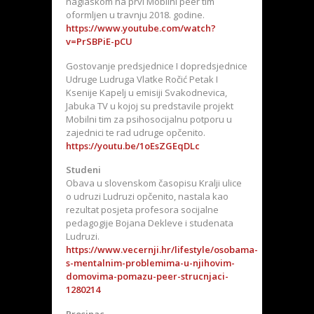
naglaskom na prvi Mobilni peer tim
oformljen u travnju 2018. godine.
https://www.youtube.com/watch?
v=PrSBPiE-pCU
Gostovanje predsjednice I dopredsjednice
Udruge Ludruga Vlatke Ročić Petak I
Ksenije Kapelj u emisiji Svakodnevica,
Jabuka TV u kojoj su predstavile projekt
Mobilni tim za psihosocijalnu potporu u
zajednici te rad udruge opčenito.
https://youtu.be/1oEsZGEqDLc
Studeni
Obava u slovenskom časopisu Kralji ulice
o udruzi Ludruzi opčenito, nastala kao
rezultat posjeta profesora socijalne
pedagogije Bojana Dekleve i studenata
Ludruzi.
https://www.vecernji.hr/lifestyle/osobama-
s-mentalnim-problemima-u-njihovim-
domovima-pomazu-peer-strucnjaci-
1280214