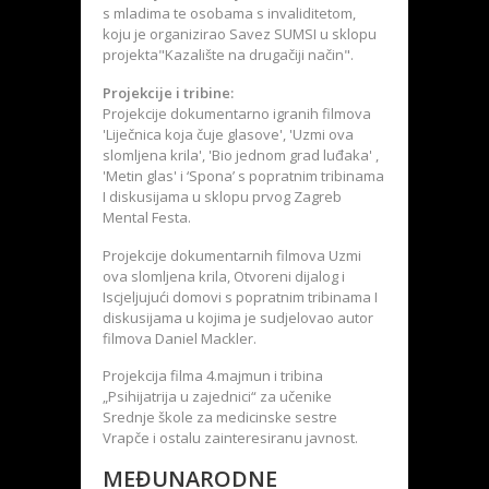
s mladima te osobama s invaliditetom,
koju je organizirao Savez SUMSI u sklopu
projekta"Kazalište na drugačiji način".
Projekcije i tribine:
Projekcije dokumentarno igranih filmova
'Liječnica koja čuje glasove', 'Uzmi ova
slomljena krila', 'Bio jednom grad luđaka' ,
'Metin glas' i ‘Spona’ s popratnim tribinama
I diskusijama u sklopu prvog Zagreb
Mental Festa.
Projekcije dokumentarnih filmova Uzmi
ova slomljena krila, Otvoreni dijalog i
Iscjeljujući domovi s popratnim tribinama I
diskusijama u kojima je sudjelovao autor
filmova Daniel Mackler.
Projekcija filma 4.majmun i tribina
„Psihijatrija u zajednici“ za učenike
Srednje škole za medicinske sestre
Vrapče i ostalu zainteresiranu javnost.
MEĐUNARODNE