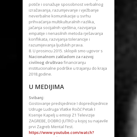
potiče i osnažuje sposobnost verbalnog
izražavanja, razumjevanje i vježbanje
neverbalne komunikacije u svrhu
prihvaćanja multikulturalnih razlika,
jačanja socijalnih vještina, razvijanja
empatije i nenasilnih metoda rješavanja
konflikata, razvijanja tolerancije i
razumijevanja ljudskih prava.
U prosincu 2015. sklopili smo ugovor s
Nacionalnom zakladom za razvoj
civilnog društvao
financiranju
institucionalne podrške u trajanju do kraja
2018.godine.
U MEDIJIMA
Svibanj:
Gostovanje predsjednice I dopredsjednice
Udruge Ludruga Vlatke Ročić Petak I
Ksenije Kapelj u emisiji Z1 Televizije
ZAGREBE, DOBRO JUTRO u kojoj su najavile
prvi Zagreb Mental Fest.
https://www.youtube.com/watch?