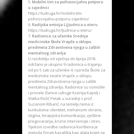
Mobilni tim za psihosocijalnu potporu
u zajednici
https://ludruga.hr/mobilni-tim-
psihosocijalnu-potporu-zajednici/
Radijska emisija L(j)udnica u eteru
https://ludruga.hr/ljudnica-u-eteru/
Radionice za učenike Srednje
medicinske škole Vrapče u sklopu
predmeta Zdravstvena njega u zaštiti
mentalnog zdravlja
U razdoblju od siječnja do lipnja 2018.
održano je ukupno 9 radionica u trajanju
od po 5 sati za učenike 4. razreda Škole za
medicinske sestre Vrapče u sklopu
predmeta Zdravstvena njega u zaštiti
mentalnog zdravlja. Radionice su osmislile
i provele članice udruge Ksenija Kapelj i
Vlatka Ročić Petak u suradnji s prof.
Suzanom Ribarić, na temelju tema iz
kurikuluma: identitet, mehanizmi obrane,
stigma, terapijska komunikacija, vještine
pregovaranja, krizne intervencije i stres.
Tijekom izvedbe radionica korištena je
metoda forum kazališta kao alata kojim se