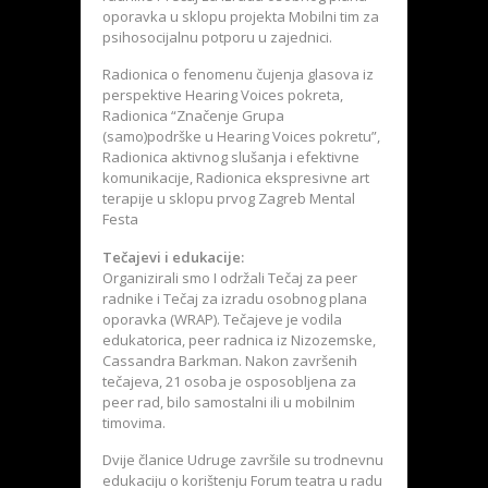
oporavka u sklopu projekta Mobilni tim za
psihosocijalnu potporu u zajednici.
Radionica o fenomenu čujenja glasova iz
perspektive Hearing Voices pokreta,
Radionica “Značenje Grupa
(samo)podrške u Hearing Voices pokretu”,
Radionica aktivnog slušanja i efektivne
komunikacije, Radionica ekspresivne art
terapije u sklopu prvog Zagreb Mental
Festa
Tečajevi i edukacije:
Organizirali smo I održali Tečaj za peer
radnike i Tečaj za izradu osobnog plana
oporavka (WRAP). Tečajeve je vodila
edukatorica, peer radnica iz Nizozemske,
Cassandra Barkman. Nakon završenih
tečajeva, 21 osoba je osposobljena za
peer rad, bilo samostalni ili u mobilnim
timovima.
Dvije članice Udruge završile su trodnevnu
edukaciju o korištenju Forum teatra u radu