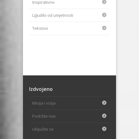
Inspirativno
L(j)udilo od umjetnosti
Tekstovi
Izdvojeno
Misija i vizija
Podržite nas
Uključite se