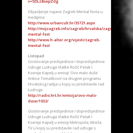
v=5DLz8oepZdg
Objavljenje najave Zagreb Mental festa u
medijima:
http://www.urbancult.hr/35721.aspx
http://mojzagreb.info/zagreb/hrvatska/zagreb-
mental-fest
http://www.h-alter.org/vijesti/zagreb-
mental-fest
Listopad
Gostovanje predsjednice I dopredsjednice
Udruge Ludruga Vlatke Ročić Petak I
Ksenije Kapelj u emisiji 'Ovo malo duše'
Ankice Tomašković na drugom programu
Hrvatskog radija u kojoj su predstavile rad
Ludruge.
http://radio.hrt.hr/emisija/ovo-malo-
duse/1032/
Gostovanje predsjednice I dopredsjednice
Udruge Ludruga Vlatke Ročić Petak I
Ksenije Kapelj u emisiji Metropola, Mreža
TV u kojoj su predstavile rad udruge s