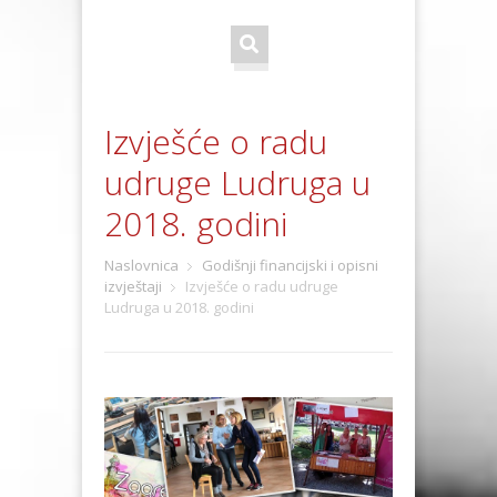
Izvješće o radu
udruge Ludruga u
2018. godini
Naslovnica
Godišnji financijski i opisni
izvještaji
Izvješće o radu udruge
Ludruga u 2018. godini