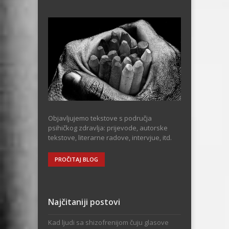
Objavljujemo tekstove s područja
psihičkog zdravlja: prijevode, autorske
tekstove, literarne radove, intervjue, itd.
PROČITAJ BLOG
Najčitaniji postovi
Kad ljudi sa shizofrenijom čuju glasove