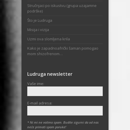
Stručnjaci po iskustvu (grupa uzajamne
podrške)
Što je Ludruga
Misija i vizija
Uzmi ova slomljena krila
Kako je zapadnoafrički šaman pomogao
mom shizofrenom…
Ludruga newsletter
Vaše ime:
E-mail adresa:
* Ni mi ne volimo spam. Budite sigurni da od nas
neće primati spam poruke!