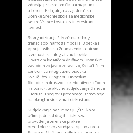
zdravlja projekcijom filma 4.majmun i
tribinom „Psihijatrija u zajednici“ za
učenike Srednje škole za medicinske
sestre Vrapče i ostalu zainteresiranu
javnost.
Suorganiziranje 2. Međunarodnog
transdisciplinarnog simpozija 'Bioetika i
aporije psihe' sa Znanstvenim centrom
izvrsnosti za integrativnu bioetiku,
Hrvatskim bioetičkim društvom, Hrvatskim
zavodom za javno zdravstvo, Sveučilišnim
centrom za integrativnu bioetiku
Sveučilišta u Zagrebu, Hrvatskim
filozofskim društvom, te inicijativom »Zoom
na psihu«, te aktivno sudjelovanje članova
Ludruge u svojstvu predavača, gostovanja
na okruglim stolovima i diskusijama.
Sudjelovanje na Simpoziju „Što i kako
učimo jedni od drugih – iskustva
provođenja terenske prakse
preddiplomskog studija socijalnog rada”.
Petoro naših članova bilo je uključeno u