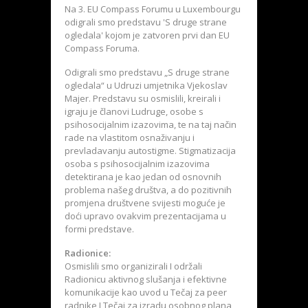
Na 3. EU Compass Forumu u Luxembourgu
odigrali smo predstavu 'S druge strane
ogledala' kojom je zatvoren prvi dan EU
Compass Foruma.
Odigrali smo predstavu „S druge strane
ogledala“ u Udruzi umjetnika Vjekoslav
Majer. Predstavu su osmislili, kreirali i
igraju je članovi Ludruge, osobe s
psihosocijalnim izazovima, te na taj način
rade na vlastitom osnaživanju i
prevladavanju autostigme. Stigmatizacija
osoba s psihosocijalnim izazovima
detektirana je kao jedan od osnovnih
problema našeg društva, a do pozitivnih
promjena društvene svijesti moguće je
doći upravo ovakvim prezentacijama u
formi predstave.
Radionice:
Osmislili smo organizirali I održali
Radionicu aktivnog slušanja i efektivne
komunikacije kao uvod u Tečaj za peer
radnike I Tečaj za izradu osobnog plana