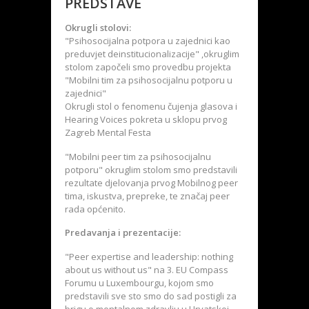
PREDSTAVE
Okrugli stolovi:
"Psihosocijalna potpora u zajednici kao
preduvjet deinstitucionalizacije" ,okruglim
stolom započeli smo provedbu projekta
"Mobilni tim za psihosocijalnu potporu u
zajednici"
Okrugli stol o fenomenu čujenja glasova i
Hearing Voices pokreta u sklopu prvog
Zagreb Mental Festa
"Mobilni peer tim za psihosocijalnu
potporu" okruglim stolom smo predstavili
rezultate djelovanja prvog Mobilnog peer
tima, iskustva, prepreke, te značaj peer
rada općenito.
Predavanja i prezentacije:
"Peer expertise and leadership: nothing
about us without us" na 3. EU Compass
Forumu u Luxembourgu, kojom smo
predstavili sve sto smo do sad postigli za
brigu o mentalnom zdravlju u Hrvatskoj.