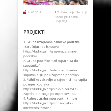
14/03/2019
Kategorija:
Godišnji
financijski i opisni
izvještaji
PROJEKTI
Grupa uzajamne psihičke podrške
„Stručnjaci po iskustvu“
https://ludruga.hr/grupe-uzajamne-
podrske/
Grupa podrške "Od supatnika do
suputnika"
https://ludruga.hr/od-supatnika-do-
suputnika-grupa-uzajamne-podrske/
Psihičko zdravlje u zajednici – terapija
po mjeri čovjeka
https://ludruga.hr/psihicko-zdravlje-u-
zajednici-terapija-po-mjeri-covjeka/
Psihosocijalni interventni timovi
https://ludruga.hr/psihosocijalni-
interventni-timovi/