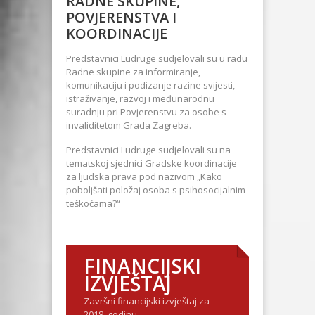
RADNE SKUPINE,
POVJERENSTVA I
KOORDINACIJE
Predstavnici Ludruge sudjelovali su u radu
Radne skupine za informiranje,
komunikaciju i podizanje razine svijesti,
istraživanje, razvoj i međunarodnu
suradnju pri Povjerenstvu za osobe s
invaliditetom Grada Zagreba.
Predstavnici Ludruge sudjelovali su na
tematskoj sjednici Gradske koordinacije
za ljudska prava pod nazivom „Kako
poboljšati položaj osoba s psihosocijalnim
teškoćama?“
FINANCIJSKI
IZVJEŠTAJ
Završni financijski izvještaj za
2018. godinu