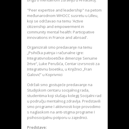
"Peer expertise and leadership" na petom
međunarodnom WHOCC susretu u Lilleu,
koji se održavao na temu 'Active
citizenship and empowerment in
community mental health: Participative
innovations in France and abroad'.
Organizirali smo predavanje na temu
„Psihička patnja i računalne igre:
Integrativnobioetičke dimenzije Senuine
žrtve“, Luke Perušića, Centar izvrsnosti za
Integrativnu bioetiku, u Knjižnici „Fran
Galović” u Koprivnici
Održali smo gostujeće predavanje na
Studijskom centaru socijalnog rada,
studentima koji slušaju kolegij Socijalni rad
u području mentalnog zdravlja. Predstavili
smo programe I aktivnosti koje provodimo
s naglaskom na anti-stigma programe I
psihosocijalnu potporu u zajednici.
Predstave: