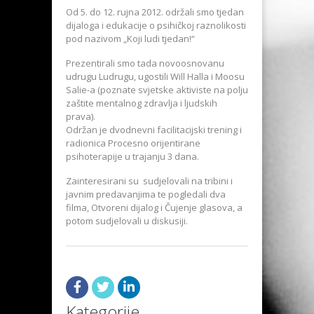
Od 5. do 12. rujna 2012. održali smo tjedan
dijaloga i edukacije o psihičkoj raznolikosti
pod nazivom „Koji ludi tjedan!“
Prezentirali smo tada novoosnovanu
udrugu Ludrugu, ugostili Will Halla i Moosu
Salie-a (poznate svjetske aktiviste na polju
zaštite mentalnog zdravlja i ljudskih
prava).
Održan je dvodnevni facilitacijski trening i
radionica Procesno orijentirane
psihoterapije u trajanju 3 dana.
Zainteresirani su sudjelovali na tribini i
javnim predavanjima te pogledali dva
filma, Otvoreni dijalog i Čujenje glasova, a
potom sudjelovali u diskusiji.
Kategorije