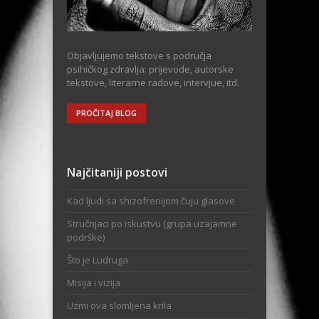
Objavljujemo tekstove s područja
psihičkog zdravlja: prijevode, autorske
tekstove, literarne radove, intervjue, itd.
PROČITAJ BLOG
Najčitaniji postovi
Kad ljudi sa shizofrenijom čuju glasove
Stručnjaci po iskustvu (grupa uzajamne
podrške)
Što je Ludruga
Misija i vizija
Uzmi ova slomljena krila