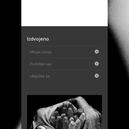
Izdvojeno
Misija i vizija
Podržite nas
Uključite se