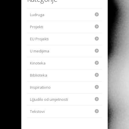
Ludruga
Projekti
EU Projekti
U medijima
Kinoteka
Biblioteka
Inspirativno
L(j)udilo od umjetnosti
Tekstovi