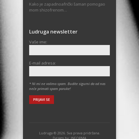
Kako je zapadnoafrički šaman pomogao
mom shizofrenom…
Ludruga newsletter
Vaše ime:
E-mail adresa:
* Ni mi ne volimo spam. Budite sigurni da od nas
neće primati spam poruke!
Ludruga © 2026. Sva prava pridržana.
Design by:
INFORMA