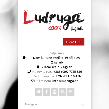
HRVATSKI
Gdje smo:
Dom kulture Prečko, Prečko 2A,
Zagreb
Zlatarska 7, Zagreb
Nazovite nas:
+385 (0)97 7735 836
Radno vrijeme:
PON-PET: 10-18h
Pišite nam:
info@ludruga.hr