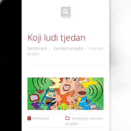
Koji ludi tjedan
Naslovnica
Završeni projekti
Koji ludi
tjedan
03/06/2013
Kategorija:
Završeni
projekti