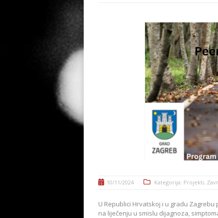
10/11/2024
Kategorija:
Projekti
,
Zavr
U Republici Hrvatskoj i u gradu Zagrebu 
na liječenju u smislu dijagnoza, simptoma 