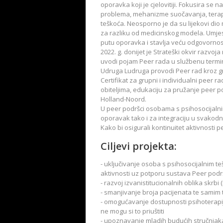
oporavka koji je cjelovitiji. Fokusira se 
problema, mehanizme suočavanja, terapij
teškoća. Neosporno je da su lijekovi dio m
za razliku od medicinskog modela. Umje
putu oporavka i stavlja veću odgovornost 
2022. g. donijet je Strateški okvir razvo
uvodi pojam Peer rada u službenu termino
Udruga Ludruga provodi Peer rad kroz gru
Certifikat za grupni i individualni peer 
obiteljima, edukaciju za pružanje peer p
Holland-Noord.
U peer podršci osobama s psihosocijalnim
oporavak tako i za integraciju u svakodnev
Kako bi osigurali kontinuitet aktivnosti 
Ciljevi projekta:
- uključivanje osoba s psihosocijalnim t
aktivnosti uz potporu sustava Peer podršk
- razvoj izvanistitucionalnih oblika skrbi 
- smanjivanje broja pacijenata te samim 
- omogućavanje dostupnosti psihoterapij
ne mogu si to priuštiti
- upoznavanje mladih budućih stručnjaka