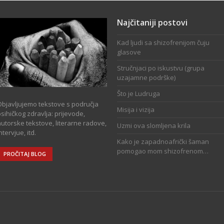
Najčitaniji postovi
Kad ljudi sa shizofrenijom čuju
glasove
Stručnjaci po iskustvu (grupa
uzajamne podrške)
Što je Ludruga
Objavljujemo tekstove s područja
Misija i vizija
sihičkog zdravlja: prijevode,
autorske tekstove, literarne radove,
Uzmi ova slomljena krila
ntervjue, itd.
Kako je zapadnoafrički šaman
pomogao mom shizofrenom…
PROČITAJ BLOG