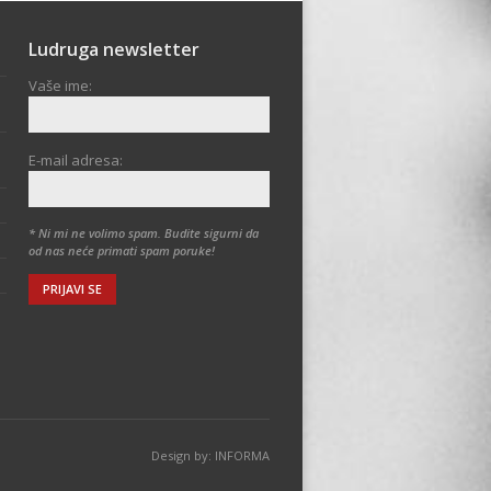
Ludruga newsletter
Vaše ime:
E-mail adresa:
* Ni mi ne volimo spam. Budite sigurni da
od nas neće primati spam poruke!
Design by:
INFORMA