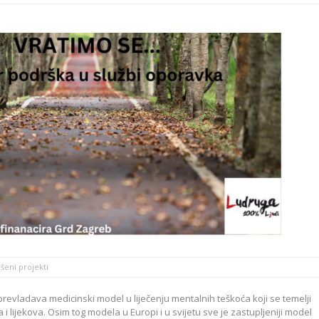
šeni projekti
prevladava medicinski model u liječenju mentalnih teškoća koji se temelji
i lijekova. Osim tog modela u Europi i u svijetu sve je zastupljeniji model