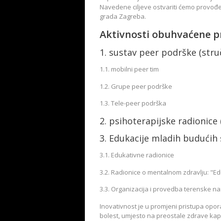
Navedene ciljeve ostvariti ćemo provođe
grada Zagreba.
Aktivnosti obuhvaćene p
1. sustav peer podrške (stru
1.1. mobilni peer tim
1.2. Grupe peer podrške
1.3. Tele-peer podrška
2. psihoterapijske radionice 
3. Edukacije mladih budućih 
3.1. Edukativne radionice
3.2. Radionice o mentalnom zdravlju: "Ed
3.3. Organizacija i provedba terenske nas
Inovativnost je u promjeni pristupa opora
bolest, umjesto na preostale zdrave kap