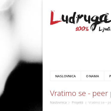
NASLOVNICA
O NAMA
Vratimo se - peer
Naslovnica
Projekti
Vratimo se – p