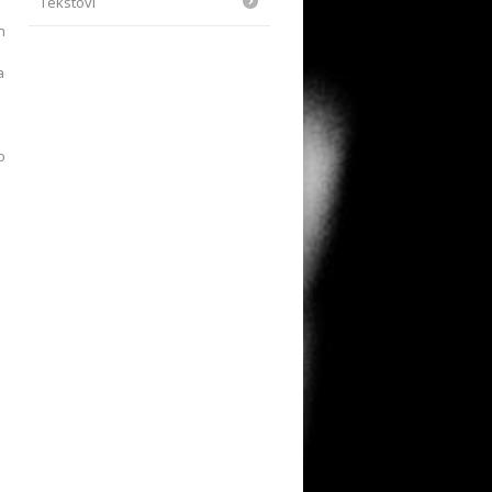
Tekstovi
h
a
o