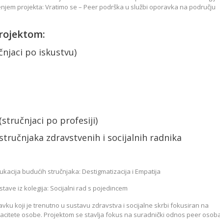
njem projekta: Vratimo se – Peer podrška u službi oporavka na području
rojektom:
čnjaci po iskustvu)
(stručnjaci po profesiji)
stručnjaka zdravstvenih i socijalnih radnika
ukacija budućih stručnjaka: Destigmatizacija i Empatija
tave iz kolegija: Socijalni rad s pojedincem
vku koji je trenutno u sustavu zdravstva i socijalne skrbi fokusiran na
acitete osobe. Projektom se stavlja fokus na suradnički odnos peer osob