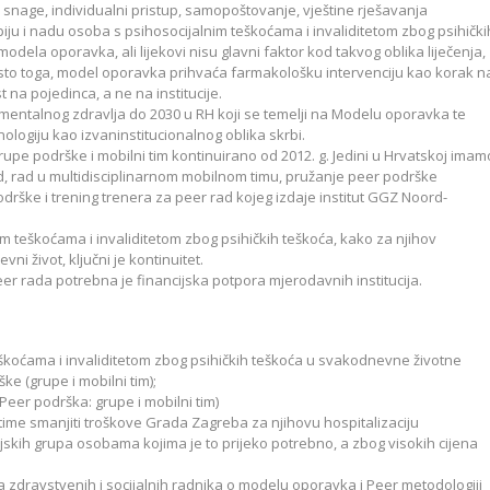
na snage, individualni pristup, samopoštovanje, vještine rješavanja
u i nadu osoba s psihosocijalnim teškoćama i invaliditetom zbog psihički
odela oporavka, ali lijekovi nisu glavni faktor kod takvog oblika liječenja,
sto toga, model oporavka prihvaća farmakološku intervenciju kao korak n
na pojedinca, a ne na institucije.
ja mentalnog zdravlja do 2030 u RH koji se temelji na Modelu oporavka te
logiju kao izvaninstitucionalnog oblika skrbi.
pe podrške i mobilni tim kontinuirano od 2012. g. Jedini u Hrvatskoj imam
rad, rad u multidisciplinarnom mobilnom timu, pružanje peer podrške
odrške i trening trenera za peer rad kojeg izdaje institut GGZ Noord-
 teškoćama i invaliditetom zbog psihičkih teškoća, kako za njihov
ni život, ključni je kontinuitet.
peer rada potrebna je financijska potpora mjerodavnih institucija.
eškoćama i invaliditetom zbog psihičkih teškoća u svakodnevne životne
e (grupe i mobilni tim);
(Peer podrška: grupe i mobilni tim)
time smanjiti troškove Grada Zagreba za njihovu hospitalizaciju
skih grupa osobama kojima je to prijeko potrebno, a zbog visokih cijena
 zdravstvenih i socijalnih radnika o modelu oporavka i Peer metodologiji