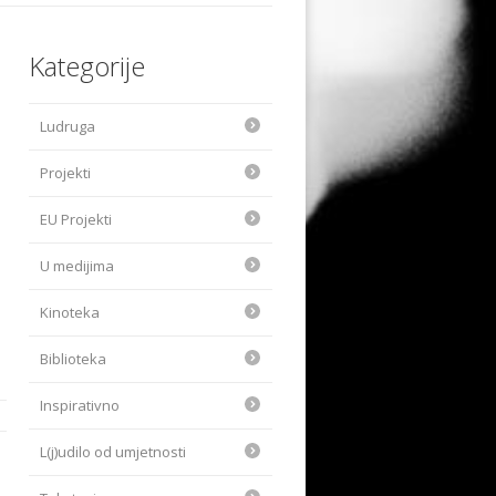
Kategorije
Ludruga
Projekti
EU Projekti
U medijima
Kinoteka
Biblioteka
Inspirativno
L(j)udilo od umjetnosti