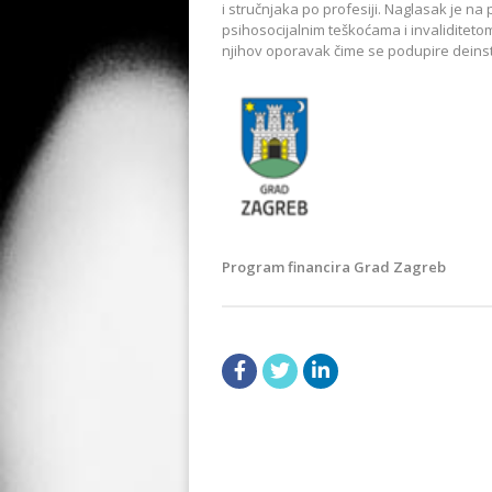
i stručnjaka po profesiji. Naglasak je n
psihosocijalnim teškoćama i invaliditeto
njihov oporavak čime se podupire deinsti
Program financira Grad Zagreb