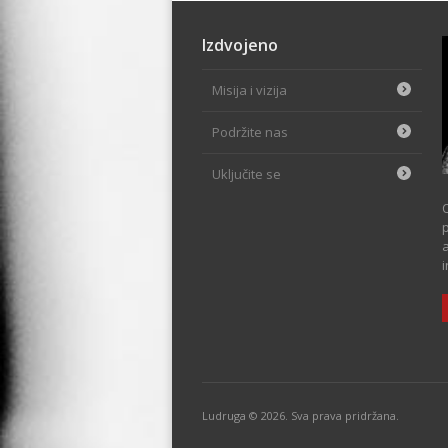
Izdvojeno
Misija i vizija
Podržite nas
Uključite se
p
i
Ludruga © 2026. Sva prava pridržana.