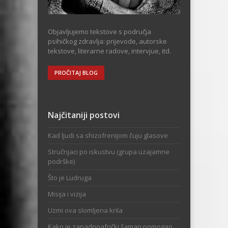
Objavljujemo tekstove s područja
psihičkog zdravlja: prijevode, autorske
tekstove, literarne radove, intervjue, itd.
PROČITAJ BLOG
Najčitaniji postovi
Kad ljudi sa shizofrenijom čuju glasove
Stručnjaci po iskustvu (grupa uzajamne
podrške)
Što je Ludruga
Misija i vizija
Uzmi ova slomljena krila
Kako je zapadnoafrički šaman pomogao