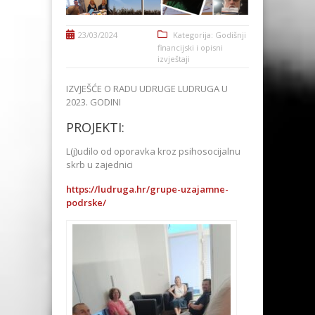
23/03/2024
Kategorija:
Godišnji
financijski i opisni
izvještaji
IZVJEŠĆE O RADU UDRUGE LUDRUGA U
2023. GODINI
PROJEKTI:
L(j)udilo od oporavka kroz psihosocijalnu
skrb u zajednici
https://ludruga.hr/grupe-uzajamne-
podrske/