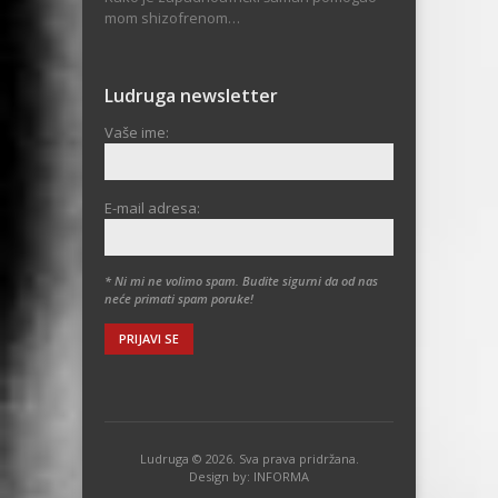
mom shizofrenom…
Ludruga newsletter
Vaše ime:
E-mail adresa:
* Ni mi ne volimo spam. Budite sigurni da od nas
neće primati spam poruke!
Ludruga © 2026. Sva prava pridržana.
Design by:
INFORMA