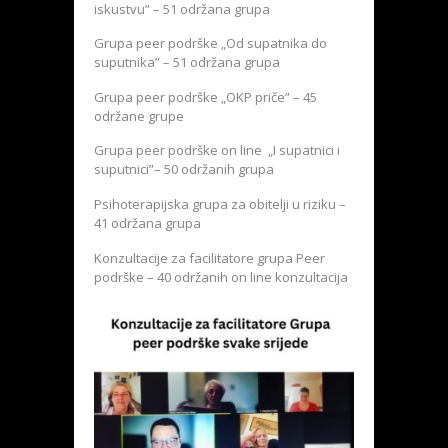
iskustvu” – 51 održana grupa
Grupa peer podrške „Od supatnika do
suputnika” – 51 održana grupa
Grupa peer podrške „OKP priče” – 45
održane grupe
Grupa peer podrške on line „I supatnici i
suputnici”– 50 održanih grupa
Psihoterapijska grupa za obitelji u riziku –
41 održana grupa
Konzultacije za facilitatore grupa Peer
podrške – 40 održanih on line konzultacija