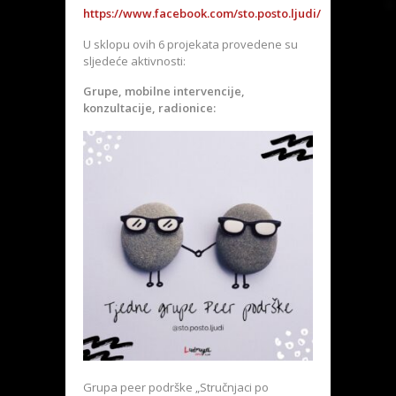
https://www.facebook.com/sto.posto.ljudi/
U sklopu ovih 6 projekata provedene su
sljedeće aktivnosti:
Grupe, mobilne intervencije,
konzultacije, radionice:
Grupa peer podrške „Stručnjaci po