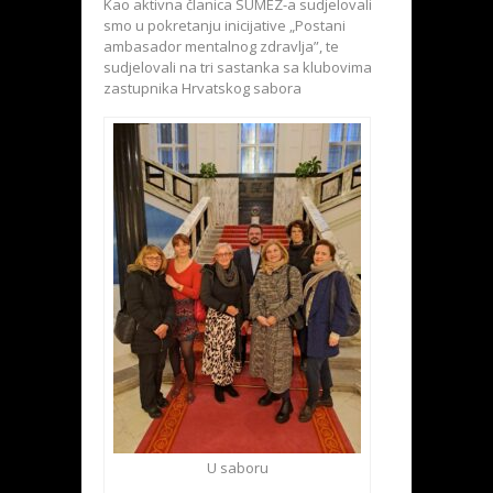
Kao aktivna članica SUMEZ-a sudjelovali
smo u pokretanju inicijative „Postani
ambasador mentalnog zdravlja”, te
sudjelovali na tri sastanka sa klubovima
zastupnika Hrvatskog sabora
U saboru