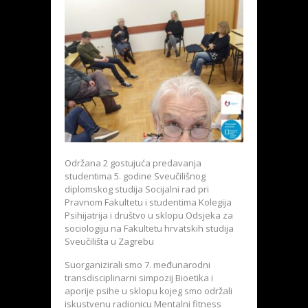
Održana 2 gostujuća predavanja
studentima 5. godine Sveučilišnog
diplomskog studija Socijalni rad pri
Pravnom Fakultetu i studentima Kolegija
Psihijatrija i društvo u sklopu Odsjeka za
sociologiju na Fakultetu hrvatskih studija
Sveučilišta u Zagrebu
Suorganizirali smo 7. međunarodni
transdisciplinarni simpozij Bioetika i
aporije psihe u sklopu kojeg smo održali
iskustvenu radionicu Mentalni fitness