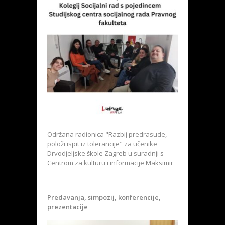
Održana radionica "Razbij predrasude,
položi ispit iz tolerancije" za učenike
Drvodjeljske škole Zagreb u suradnji s
Centrom za kulturu i informacije Maksimir
Predavanja, simpozij, konferencije,
prezentacije