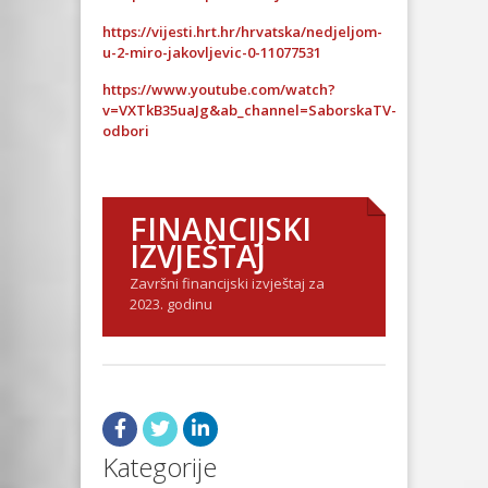
https://vijesti.hrt.hr/hrvatska/nedjeljom-
u-2-miro-jakovljevic-0-11077531
https://www.youtube.com/watch?
v=VXTkB35uaJg&ab_channel=SaborskaTV-
odbori
FINANCIJSKI
IZVJEŠTAJ
Završni financijski izvještaj za
2023. godinu
Kategorije