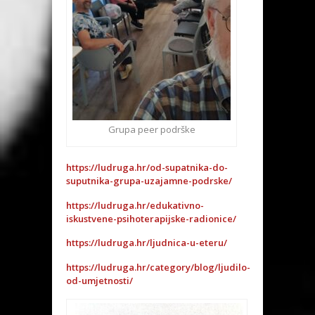
Grupa peer podrške
https://ludruga.hr/od-supatnika-do-
suputnika-grupa-uzajamne-podrske/
https://ludruga.hr/edukativno-
iskustvene-psihoterapijske-radionice/
https://ludruga.hr/ljudnica-u-eteru/
https://ludruga.hr/category/blog/ljudilo-
od-umjetnosti/