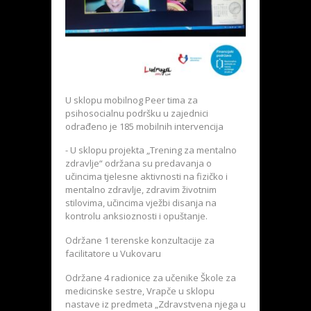
U sklopu mobilnog Peer tima za
psihosocialnu podršku u zajednici
odrađeno je 185 mobilnih intervencija
- U sklopu projekta „Trening za mentalno
zdravlje“ održana su predavanja o
učincima tjelesne aktivnosti na fizičko i
mentalno zdravlje, zdravim životnim
stilovima, učincima vježbi disanja na
kontrolu anksioznosti i opuštanje.
Održane 1 terenske konzultacije za
facilitatore u Vukovaru
Održane 4 radionice za učenike Škole za
medicinske sestre, Vrapče u sklopu
nastave iz predmeta „Zdravstvena njega u