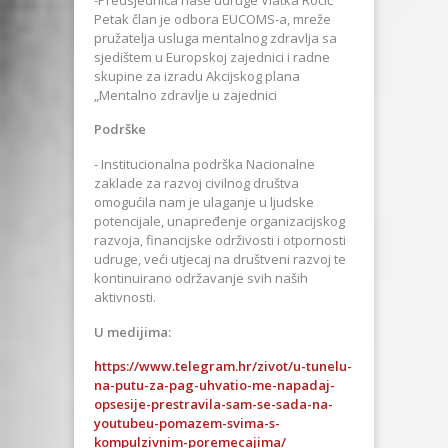
Petak član je odbora EUCOMS-a, mreže
pružatelja usluga mentalnog zdravlja sa
sjedištem u Europskoj zajednici i radne
skupine za izradu Akcijskog plana
„Mentalno zdravlje u zajednici
Podrške
- Institucionalna podrška Nacionalne
zaklade za razvoj civilnog društva
omogućila nam je ulaganje u ljudske
potencijale, unapređenje organizacijskog
razvoja, financijske održivosti i otpornosti
udruge, veći utjecaj na društveni razvoj te
kontinuirano održavanje svih naših
aktivnosti.
U medijima:
https://www.telegram.hr/zivot/u-tunelu-
na-putu-za-pag-uhvatio-me-napadaj-
opsesije-prestravila-sam-se-sada-na-
youtubeu-pomazem-svima-s-
kompulzivnim-poremecajima/