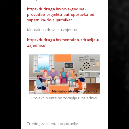
https://ludruga.hr/prva-godina-
provedbe-projekta-put-oporavka-od-
supatnika-do-suputnika/
Mentalno zdravlje u zajednici
https://ludruga.hr/mentalno-zdravlje-u-
zajednici/
Projekt: Mentalno zdravlje u zajednici
Trening za mentalno zdravlje