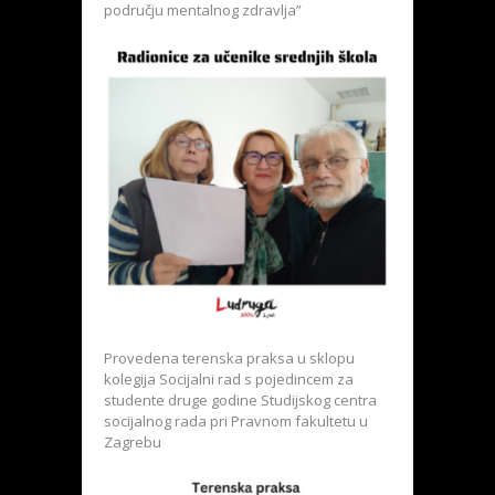
području mentalnog zdravlja”
Provedena terenska praksa u sklopu
kolegija Socijalni rad s pojedincem za
studente druge godine Studijskog centra
socijalnog rada pri Pravnom fakultetu u
Zagrebu