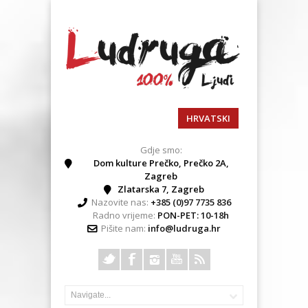
HRVATSKI
Gdje smo:
Dom kulture Prečko, Prečko 2A,
Zagreb
Zlatarska 7, Zagreb
Nazovite nas:
+385 (0)97 7735 836
Radno vrijeme:
PON-PET: 10-18h
Pišite nam:
info@ludruga.hr