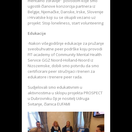
mentalno zdravlje“ povodom koje smo
ugostili članove konzorcija partnera iz
Belgije, Njemačke, Danske, Irske, Slovenije
i Hrvatske koji su se okupili vezano uz
projekt: Stop loneliness, start volunteering
Edukacije
-Nakon višegodišnje edukacije za pružanje
sveobuhvatne peer podrške koju provodi
FIT-academy of Community Mental Health
Service GGZ Noord-Holland-Noord iz
Nizozemske, dobili smo potvrdu da smo
certificirani peer stručnjaci i treneri za
edukatore i trenere peer rada.
Sudjelovali smo edukativnim u
aktivnostima u sklopu projekta PROSPECT
u Dubrovniku čiji je nositelj Udruga
Svitanje, članica EUFAMI