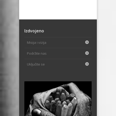
Izdvojeno
Misija i vizija
Podržite nas
Uključite se