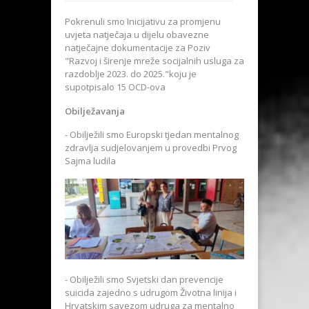
Pokrenuli smo Inicijativu za promjenu
uvjeta natječaja u dijelu obavezne
natječajne dokumentacije za Poziv
"Razvoj i širenje mreže socijalnih usluga za
razdoblje 2023. do 2025."koju je
supotpisalo 15 OCD-ova
Obilježavanja
- Obilježili smo Europski tjedan mentalnog
zdravlja sudjelovanjem u provedbi Prvog
Sajma ludila
- Obilježili smo Svjetski dan prevencije
suicida zajedno s udrugom Životna linija i
Hrvatskim savezom udruga za mentalno