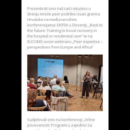
Prezentirali smo naš rad i iskustvo u
širenju mreže peer podrške izvan granica
Hrvatske na međunarodnim
konferencijama: ENTER u Sloveniji, „Back to
the future: Training to boost recovery in
the hospital or residential care” te na
EUCOMS-ovom webinaru „Peer expertise –
perspectives from Europe and Africa”
Sudjelovali smo na konferenciji „Vrline
povezanosti: Programi u zajednici za