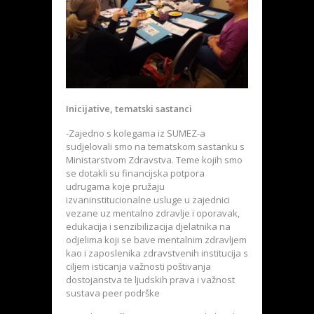
Inicijative, tematski sastanci
-Zajedno s kolegama iz SUMEZ-a
sudjelovali smo na tematskom sastanku s
Ministarstvom Zdravstva. Teme kojih smo
se dotakli su financijska potpora
udrugama koje pružaju
izvaninstitucionalne usluge u zajednici
vezane uz mentalno zdravlje i oporavak,
edukacija i senzibilizacija djelatnika na
odjelima koji se bave mentalnim zdravljem
kao i zaposlenika zdravstvenih institucija s
ciljem isticanja važnosti poštivanja
dostojanstva te ljudskih prava i važnost
sustava peer podrške