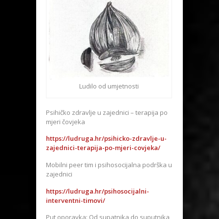
Ludilo od umjetnosti
Psihičko zdravlje u zajednici – terapija po
mjeri čovjeka
https://ludruga.hr/psihicko-zdravlje-u-
zajednici-terapija-po-mjeri-covjeka/
Mobilni peer tim i psihosocijalna podrška u
zajednici
https://ludruga.hr/psihosocijalni-
interventni-timovi/
Put oporavka: Od supatnika do suputnika