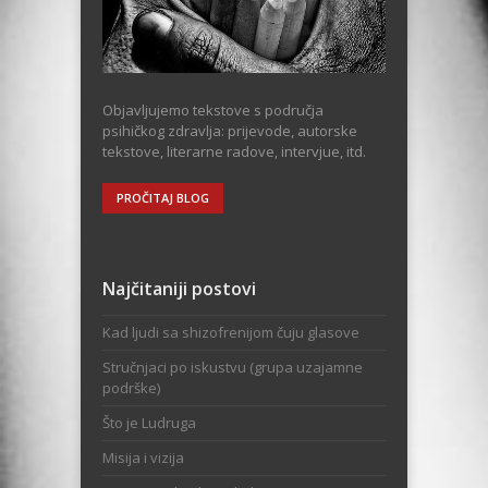
Objavljujemo tekstove s područja
psihičkog zdravlja: prijevode, autorske
tekstove, literarne radove, intervjue, itd.
PROČITAJ BLOG
Najčitaniji postovi
Kad ljudi sa shizofrenijom čuju glasove
Stručnjaci po iskustvu (grupa uzajamne
podrške)
Što je Ludruga
Misija i vizija