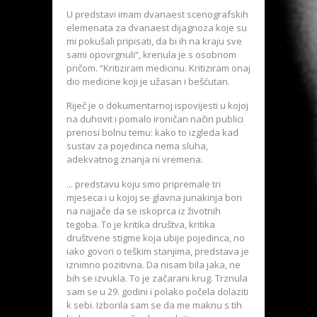
U predstavi imam dvanaest scenografskih
elemenata za dvanaest dijagnoza koje su
mi pokušali pripisati, da bi ih na kraju sve
sami opovrgnuli“, krenula je s osobnom
pričom. “Kritiziram medicinu. Kritiziram onaj
dio medicine koji je užasan i bešćutan.
Riječ je o dokumentarnoj ispovijesti u kojoj
na duhovit i pomalo ironičan način publici
prenosi bolnu temu: kako to izgleda kad
sustav za pojedinca nema sluha,
adekvatnog znanja ni vremena.
... predstavu koju smo pripremale tri
mjeseca i u kojoj se glavna junakinja bori
na najjače da se iskoprca iz životnih
tegoba. To je kritika društva, kritika
društvene stigme koja ubije pojedinca, no
iako govori o teškim stanjima, predstava je
iznimno pozitivna. Da nisam bila jaka, ne
bih se izvukla. To je začarani krug. Trznula
sam se u 29. godini i polako počela dolaziti
k sebi. Izborila sam se da me maknu s tih