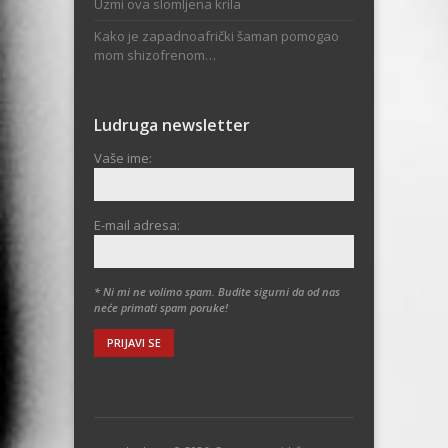
Uzmi ova slomljena krila
Kako je zapadnoafrički šaman pomogao
mom shizofrenom…
Ludruga newsletter
Vaše ime:
E-mail adresa:
* Ni mi ne volimo spam. Budite sigurni da od nas
neće primati spam poruke!