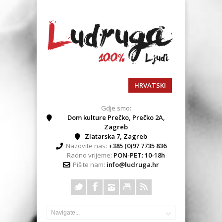
HRVATSKI
Gdje smo:
Dom kulture Prečko, Prečko 2A,
Zagreb
Zlatarska 7, Zagreb
Nazovite nas:
+385 (0)97 7735 836
Radno vrijeme:
PON-PET: 10-18h
Pišite nam:
info@ludruga.hr