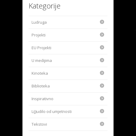
Kategorije
Ludruga
Projekti
EU Projekti
U medijima
Kinoteka
Biblioteka
Inspirativno
L(j)udilo od umjetnosti
Tekstovi