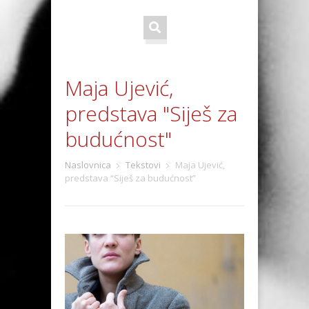
Maja Ujević,
predstava "Siješ za
budućnost"
Naslovnica
Tekstovi
Maja Ujević,
predstava “Siješ za budućnost”