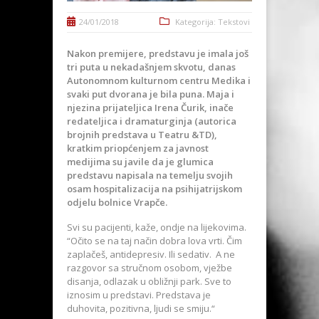
24/01/2018
Kategorija:
Tekstovi
Nakon premijere, predstavu je imala još
tri puta u nekadašnjem skvotu, danas
Autonomnom kulturnom centru Medika i
svaki put dvorana je bila puna. Maja i
njezina prijateljica Irena Čurik, inače
redateljica i dramaturginja (autorica
brojnih predstava u Teatru &TD),
kratkim priopćenjem za javnost
medijima su javile da je glumica
predstavu napisala na temelju svojih
osam hospitalizacija na psihijatrijskom
odjelu bolnice Vrapče.
Svi su pacijenti, kaže, ondje na lijekovima.
“Očito se na taj način dobra lova vrti. Čim
zaplačeš, antidepresiv. Ili sedativ. A ne
razgovor sa stručnom osobom, vježbe
disanja, odlazak u obližnji park. Sve to
iznosim u predstavi. Predstava je
duhovita, pozitivna, ljudi se smiju.“