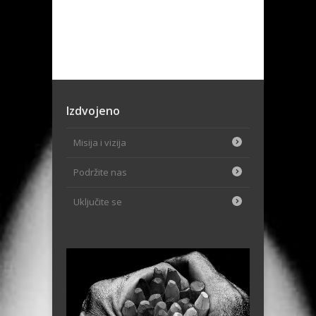
Izdvojeno
Misija i vizija
Podržite nas
Uključite se