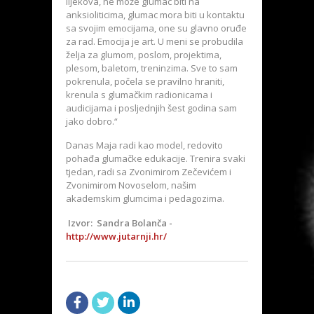
lijekova, ne može glumac biti na
anksioliticima, glumac mora biti u kontaktu
sa svojim emocijama, one su glavno oruđe
za rad. Emocija je art. U meni se probudila
želja za glumom, poslom, projektima,
plesom, baletom, treninzima. Sve to sam
pokrenula, počela se pravilno hraniti,
krenula s glumačkim radionicama i
audicijama i posljednjih šest godina sam
jako dobro.“
Danas Maja radi kao model, redovito
pohađa glumačke edukacije. Trenira svaki
tjedan, radi sa Zvonimirom Zečevićem i
Zvonimirom Novoselom, našim
akademskim glumcima i pedagozima.
Izvor: Sandra Bolanča -
http://www.jutarnji.hr/