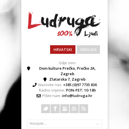
HRVATSKI
ENGLISH
Gdje smo:
Dom kulture Prečko, Prečko 2A,
Zagreb
Zlatarska 7, Zagreb
Nazovite nas:
+385 (0)97 7735 836
Radno vrijeme:
PON-PET: 10-18h
Pišite nam:
info@ludruga.hr