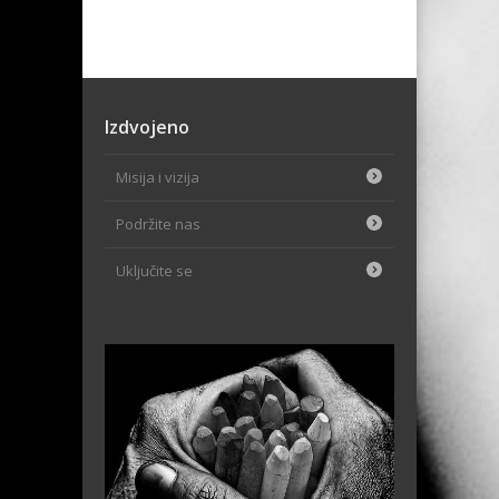
Izdvojeno
Misija i vizija
Podržite nas
Uključite se