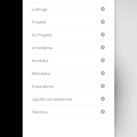
Ludruga
Projekti
EU Projekti
U medijima
Kinoteka
Biblioteka
Inspirativno
L(j)udilo od umjetnosti
Tekstovi