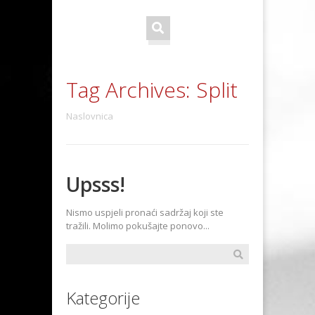
Tag Archives:
Split
Naslovnica
Upsss!
Nismo uspjeli pronaći sadržaj koji ste
tražili. Molimo pokušajte ponovo...
Kategorije