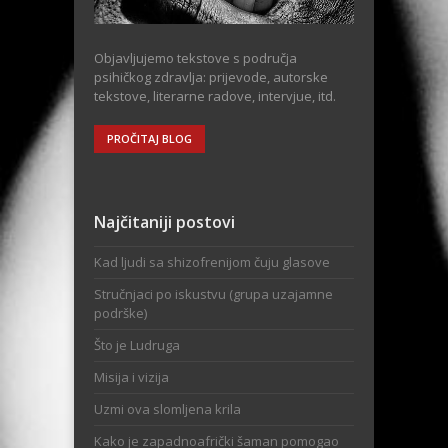
Objavljujemo tekstove s područja
psihičkog zdravlja: prijevode, autorske
tekstove, literarne radove, intervjue, itd.
PROČITAJ BLOG
Najčitaniji postovi
Kad ljudi sa shizofrenijom čuju glasove
Stručnjaci po iskustvu (grupa uzajamne
podrške)
Što je Ludruga
Misija i vizija
Uzmi ova slomljena krila
Kako je zapadnoafrički šaman pomogao