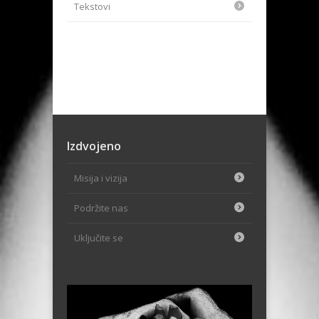
Tekstovi
Izdvojeno
Misija i vizija
Podržite nas
Uključite se