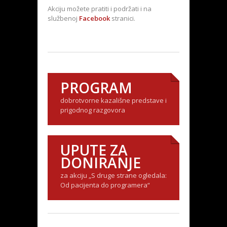
Akciju možete pratiti i podržati i na
službenoj
Facebook
stranici.
PROGRAM
dobrotvorne kazališne predstave i
prigodnog razgovora
UPUTE ZA
DONIRANJE
za akciju „S druge strane ogledala:
Od pacijenta do programera“