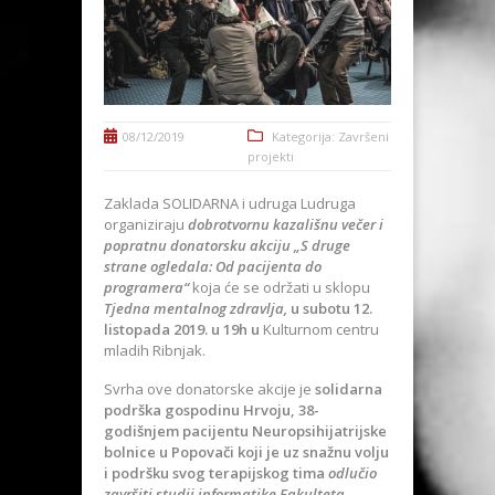
08/12/2019
Kategorija:
Završeni
projekti
Zaklada SOLIDARNA i udruga Ludruga
organiziraju
dobrotvornu kazališnu večer i
popratnu donatorsku akciju „S druge
strane ogledala: Od pacijenta do
programera“
koja će se održati u sklopu
Tjedna mentalnog zdravlja,
u subotu 12.
listopada 2019. u 19h u
Kulturnom centru
mladih Ribnjak.
Svrha ove donatorske akcije je
solidarna
podrška gospodinu Hrvoju, 38-
godišnjem pacijentu Neuropsihijatrijske
bolnice u Popovači koji je uz snažnu volju
i podršku svog terapijskog tima
odlučio
završiti studij informatike Fakulteta