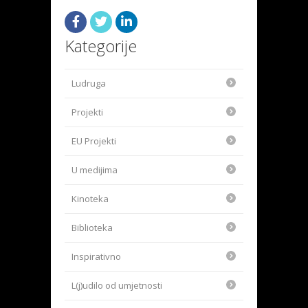
Kategorije
Ludruga
Projekti
EU Projekti
U medijima
Kinoteka
Biblioteka
Inspirativno
L(j)udilo od umjetnosti