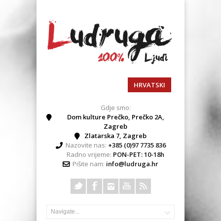
HRVATSKI
Gdje smo:
Dom kulture Prečko, Prečko 2A,
Zagreb
Zlatarska 7, Zagreb
Nazovite nas:
+385 (0)97 7735 836
Radno vrijeme:
PON-PET: 10-18h
Pišite nam:
info@ludruga.hr