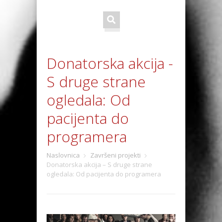
Donatorska akcija -
S druge strane
ogledala: Od
pacijenta do
programera
Naslovnica
Završeni projekti
Donatorska akcija – S druge strane
ogledala: Od pacijenta do programera