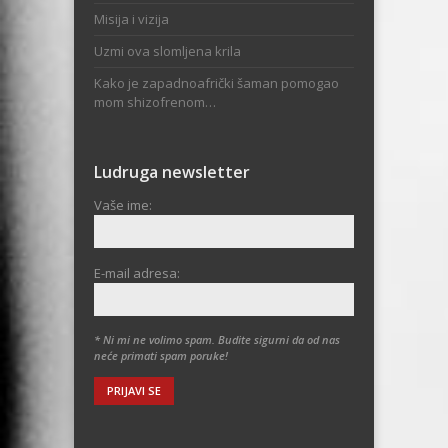
Misija i vizija
Uzmi ova slomljena krila
Kako je zapadnoafrički šaman pomogao
mom shizofrenom…
Ludruga newsletter
Vaše ime:
E-mail adresa:
* Ni mi ne volimo spam. Budite sigurni da od nas
neće primati spam poruke!