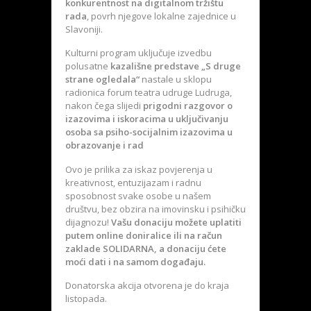
konkurentnost na digitalnom tržištu
rada
, povrh njegove lokalne zajednice u
Slavoniji.
Kulturni program uključuje izvedbu
polusatne
kazališne predstave „S druge
strane ogledala“
nastale u sklopu
radionica forum teatra udruge Ludruga,
nakon čega slijedi
prigodni razgovor o
izazovima i iskoracima u uključivanju
osoba sa psiho-socijalnim izazovima u
obrazovanje i rad
Ovo je prilika za iskaz povjerenja u
kreativnost, entuzijazam i radnu
sposobnost svake osobe u našem
društvu, bez obzira na imovinsku i psihičku
dijagnozu!
Vašu donaciju možete uplatiti
putem online doniralice ili na račun
zaklade SOLIDARNA, a donaciju ćete
moći dati i na samom događaju.
Donatorska akcija otvorena je do kraja
listopada.