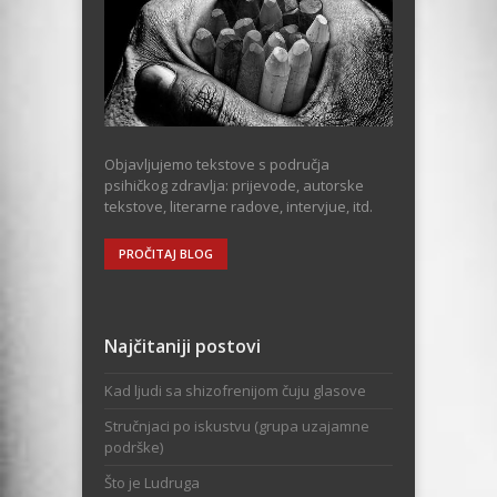
Objavljujemo tekstove s područja
psihičkog zdravlja: prijevode, autorske
tekstove, literarne radove, intervjue, itd.
PROČITAJ BLOG
Najčitaniji postovi
Kad ljudi sa shizofrenijom čuju glasove
Stručnjaci po iskustvu (grupa uzajamne
podrške)
Što je Ludruga