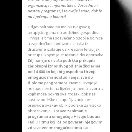
organizacije i informatike u Varaždinu i
postati programer, i to ovdje i sada, dok je
na liječenju u bolnici!
Odgovorili smo na molbu njegovog
terapijskog tima da podržimo gospodina
Hrvoja, a time i posvećeno osoblje bolnice
u zajedničkom pothvatu izlaska iz
društvene izolacije uz kreativni terapijski
pristup u kojem je studiranje dio oporavka.
Cilj nam je uz vašu podršku prikupiti
cjelokupni iznos dvogodišnje školarine
od 14.600 kn koji bi gospodinu Hrvoju
omogućio mirno studiranje, sve do
diplome programera.
Naime Hrvoje je
nezaposlen te na liječenju i nema izvora iz
kojih može pokriti ovaj trošak, dok naš
sustav podrške u zapošljavanju ne
predviđa ovakav oblik podrške za visoko
obrazovanje.
Upravo zanimanje
programera omogućuje Hrvoju budući
rad u ritmu koji će odgovarati njegovim
zdravstvenim mogućnostima
kao i