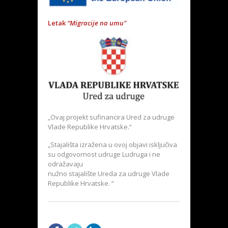
Letak
“Migracije na umu"
„Ovaj projekt sufinancira Ured za udruge
Vlade Republike Hrvatske.“
„Stajališta izražena u ovoj objavi isključiva
su odgovornost udruge Ludruga i ne
odražavaju
nužno stajalište Ureda za udruge Vlade
Republike Hrvatske. “