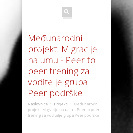
Međunarodni
projekt: Migracije
na umu - Peer to
peer trening za
voditelje grupa
Peer podrške
Naslovnica
Projekti
Međunarodni
projekt: Migracije na umu – Peer to peer
trening za voditelje grupa Peer podrške