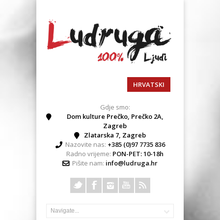
HRVATSKI
Gdje smo:
Dom kulture Prečko, Prečko 2A,
Zagreb
Zlatarska 7, Zagreb
Nazovite nas:
+385 (0)97 7735 836
Radno vrijeme:
PON-PET: 10-18h
Pišite nam:
info@ludruga.hr