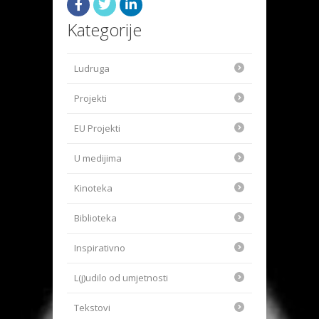
Kategorije
Ludruga
Projekti
EU Projekti
U medijima
Kinoteka
Biblioteka
Inspirativno
L(j)udilo od umjetnosti
Tekstovi