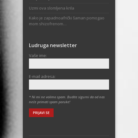
Uzmi ova slomljena krila
Kako je zapadnoafrički šaman pomogao
mom shizofrenom…
Ludruga newsletter
Vaše ime:
E-mail adresa:
* Ni mi ne volimo spam. Budite sigurni da od nas
neće primati spam poruke!