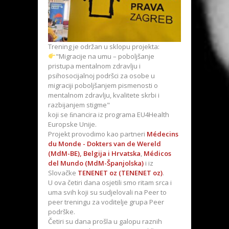
Trening je održan u sklopu projekta:
"Migracije na umu – poboljšanje
pristupa mentalnom zdravlju i
psihosocijalnoj podršci za osobe u
migraciji poboljšanjem pismenosti o
mentalnom zdravlju, kvalitete skrbi i
razbijanjem stigme"
koji se ﬁnancira iz programa EU4Health
Europske Unije.
Projekt provodimo kao partneri
Médecins
du Monde - Dokters van de Wereld
(MdM-BE), Belgija i Hrvatska
,
Médicos
del Mundo (MdM-Španjolska)
i iz
Slovačke
TENENET oz (TENENET oz)
.
U ova četiri dana osjetili smo ritam srca i
uma svih koji su sudjelovali na Peer to
peer treningu za voditelje grupa Peer
podrške.
Četiri su dana prošla u galopu raznih