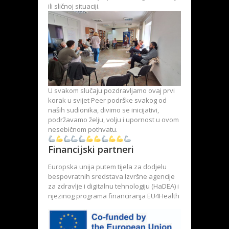
ili sličnoj situaciji.
U svakom slučaju pozdravljamo ovaj prvi
korak u svijet Peer podrške svakog od
naših sudionika, divimo se inicijativi,
podržavamo želju, volju i upornost u ovom
nesebičnom pothvatu.
Financijski partneri
Europska unija putem tijela za dodjelu
bespovratnih sredstava Izvršne agencije
za zdravlje i digitalnu tehnologiju (HaDEA) i
njezinog programa financiranja EU4Health