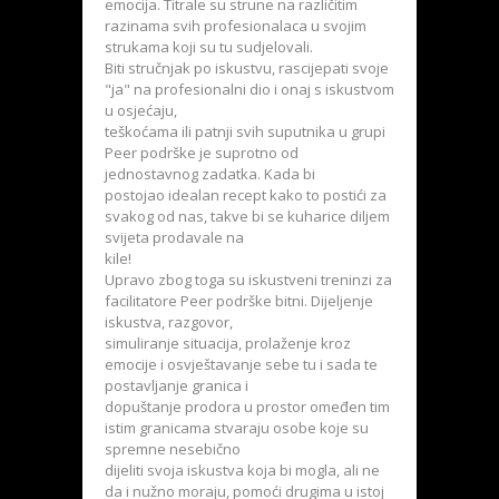
emocija. Titrale su strune na različitim
razinama svih profesionalaca u svojim
strukama koji su tu sudjelovali.
Biti stručnjak po iskustvu, rascijepati svoje
"ja" na profesionalni dio i onaj s iskustvom
u osjećaju,
teškoćama ili patnji svih suputnika u grupi
Peer podrške je suprotno od
jednostavnog zadatka. Kada bi
postojao idealan recept kako to postići za
svakog od nas, takve bi se kuharice diljem
svijeta prodavale na
kile!
Upravo zbog toga su iskustveni treninzi za
facilitatore Peer podrške bitni. Dijeljenje
iskustva, razgovor,
simuliranje situacija, prolaženje kroz
emocije i osvještavanje sebe tu i sada te
postavljanje granica i
dopuštanje prodora u prostor omeđen tim
istim granicama stvaraju osobe koje su
spremne nesebično
dijeliti svoja iskustva koja bi mogla, ali ne
da i nužno moraju, pomoći drugima u istoj