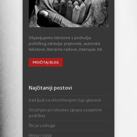
Objavljujemo tekstove s područja
psihičkog zdravlja: prijevode, autorske
tekstove, literarne radove, intervjue, itd.
PROČITAJ BLOG
Najčitaniji postovi
Kad ljudi sa shizofrenijom čuju glasove
Stručnjaci po iskustvu (grupa uzajamne
podrške)
Što je Ludruga
Misija i vizija