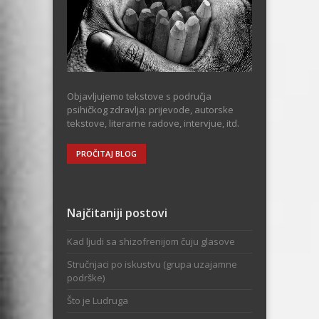
Objavljujemo tekstove s područja
psihičkog zdravlja: prijevode, autorske
tekstove, literarne radove, intervjue, itd.
PROČITAJ BLOG
Najčitaniji postovi
Kad ljudi sa shizofrenijom čuju glasove
Stručnjaci po iskustvu (grupa uzajamne
podrške)
Što je Ludruga