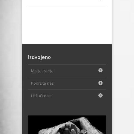
Izdvojeno
Misija i vizija
Podržite nas
Uključite se