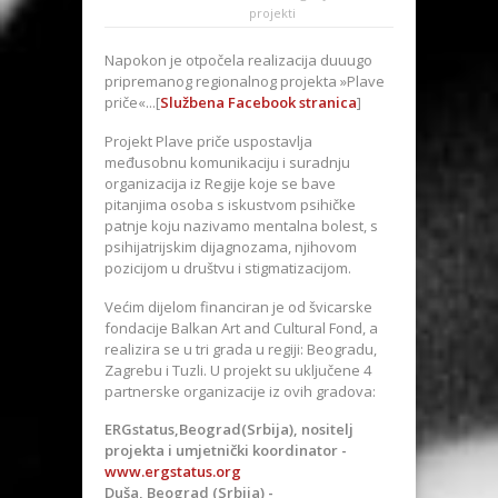
projekti
Napokon je otpočela realizacija duuugo
pripremanog regionalnog projekta »Plave
priče«...[
Službena Facebook stranica
]
Projekt Plave priče uspostavlja
međusobnu komunikaciju i suradnju
organizacija iz Regije koje se bave
pitanjima osoba s iskustvom psihičke
patnje koju nazivamo mentalna bolest, s
psihijatrijskim dijagnozama, njihovom
pozicijom u društvu i stigmatizacijom.
Većim dijelom financiran je od švicarske
fondacije Balkan Art and Cultural Fond, a
realizira se u tri grada u regiji: Beogradu,
Zagrebu i Tuzli. U projekt su uključene 4
partnerske organizacije iz ovih gradova:
ERGstatus,Beograd(Srbija), nositelj
projekta i umjetnički koordinator -
www.ergstatus.org
Duša, Beograd (Srbija) -