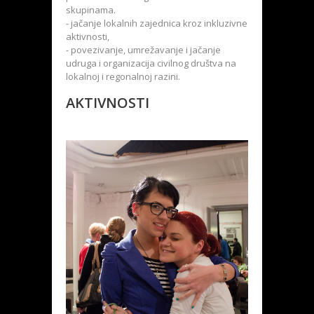
skupinama.
- jačanje lokalnih zajednica kroz inkluzivne
aktivnosti,
- povezivanje, umrežavanje i jačanje
udruga i organizacija civilnog društva na
lokalnoj i regonalnoj razini.
AKTIVNOSTI