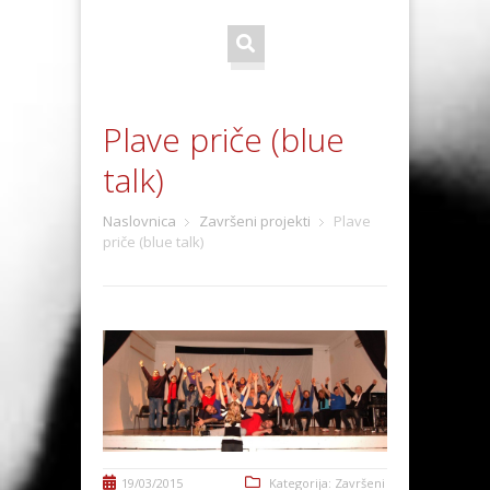
Plave priče (blue
talk)
Naslovnica
Završeni projekti
Plave
priče (blue talk)
19/03/2015
Kategorija:
Završeni