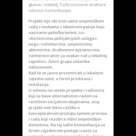
glumac, redatelj, Tuzla (osnovne strukture
odnosa i komunikacije).
Projekt nije okrenut samo umjetničkom
radu s osobama s iskustvom patnje koju
nazivamo psihička bolest, tzv.
»korisnicima psihijatrijskih usluga«,
nego i volonterima, umjetnicima,
aktivistima, društvenim djelatnicima
zainteresiranim za ovakav rad u lokalnoj
zajednici. čineći grupu učesnika
inkluzivnom.
Rad će se javno prezentirati u lokalnim
zajednicama, u formi predstava i
instalacija.
U odnosu na ostale projekte i radionice
koji se bave alternativnim radom sa
različitim socijalnim skupinama, ovaj
projekt nosi bitnu razliku u
konceptualnom pristupu samom procesu
i radu koji rezultira višim umjetničkim
dometima. Na taj način komunikacija sa
širom zajednicom postaje izazov za