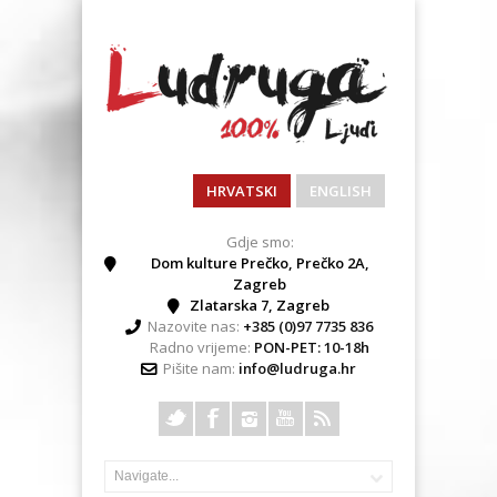
HRVATSKI
ENGLISH
Gdje smo:
Dom kulture Prečko, Prečko 2A,
Zagreb
Zlatarska 7, Zagreb
Nazovite nas:
+385 (0)97 7735 836
Radno vrijeme:
PON-PET: 10-18h
Pišite nam:
info@ludruga.hr