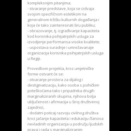
kompleksnijim pitanjima;
- stvaranje predstave, koja se izdvaja
svojom specifičnom estetikom na
generalnom tržištu kulturnih događanja i
koja će tako zainteresirati širu publiku;
- obrazovanje, tj. izgrađivanje kapaciteta
kod korisnika psihijatrijskih usluga za
izvodjenje performansa visoke kvalitete;
- uspostava suradnje i umrežavanaje
organizacija korisnika psihijatrijskih usluga
u Regiji.
Provedbom projekta, kroz umjetničke
forme ostvarit će se:
- otvaranje prostora za dijalog i
destigmatizaciju, kako osoba s psihičkim
poteškoćama tako i pripadnika drugih
marginaliziranih skupina, njihova bolja
uključenost i afirmacija u široj društvenoj
zajednici,
- dodatni poticaj razvoju civilnog društva
kroz jačanje kapaciteta i edukaciju članova
nevladinih organizacija u području ljudskih
prava i rada s marginaliziranim