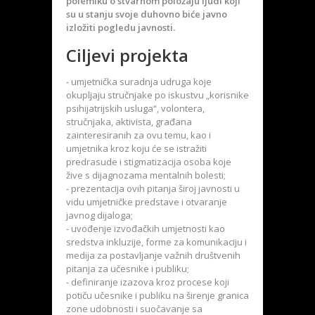
polemiku o stvarnom položaju ljudi koji
su u stanju svoje duhovno biće javno
izložiti pogledu javnosti.
Ciljevi projekta
- umjetnička suradnja udruga koje
okupljaju stručnjake po iskustvu „korisnike
psihijatrijskih usluga“, volontera,
stručnjaka, aktivista, građana
zainteresiranih za ovu temu, kao i
umjetnika kroz koju će se istražiti
predrasude i stigmatizacija osoba koje
žive s dijagnozama mentalnih bolesti;
- prezentacija ovih pitanja široj javnosti u
vidu umjetničke predstave i otvaranje
javnog dijaloga;
- uvođenje izvođačkih umjetnosti kao
sredstva inkluzije, forme za komunikaciju i
medija za postavljanje važnih društvenih
pitanja za učesnike i publiku;
- definiranje izazova kroz procese koji
potiču učesnike i publiku na širenje granica
zone udobnosti i suočavanje sa