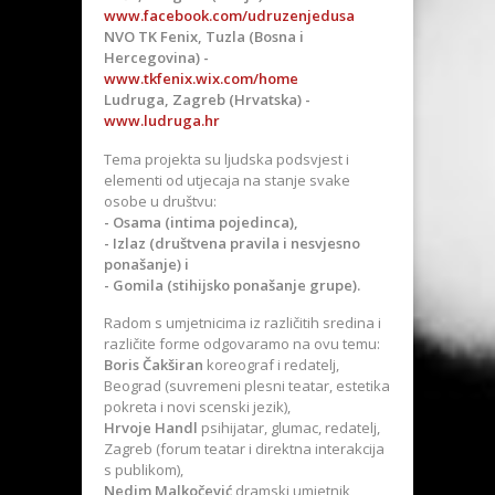
www.facebook.com/udruzenjedusa
NVO TK Fenix, Tuzla (Bosna i
Hercegovina) -
www.tkfenix.wix.com/home
Ludruga, Zagreb (Hrvatska) -
www.ludruga.hr
Tema projekta su ljudska podsvjest i
elementi od utjecaja na stanje svake
osobe u društvu:
- Osama (intima pojedinca),
- Izlaz (društvena pravila i nesvjesno
ponašanje) i
- Gomila (stihijsko ponašanje grupe).
Radom s umjetnicima iz različitih sredina i
različite forme odgovaramo na ovu temu:
Boris Čakširan
koreograf i redatelj,
Beograd (suvremeni plesni teatar, estetika
pokreta i novi scenski jezik),
Hrvoje Handl
psihijatar, glumac, redatelj,
Zagreb (forum teatar i direktna interakcija
s publikom),
Nedim Malkočević
dramski umjetnik,