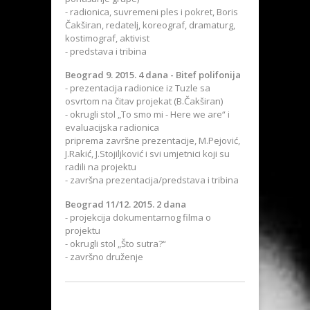
- radionica, suvremeni ples i pokret, Boris
Čakširan, redatelj, koreograf, dramaturg,
kostimograf, aktivist
- predstava i tribina
Beograd 9. 2015. 4 dana - Bitef polifonija
- prezentacija radionice iz Tuzle sa
osvrtom na čitav projekat (B.Čakširan)
- okrugli stol „To smo mi - Here we are“ i
evaluacijska radionica
priprema završne prezentacije, M.Pejović,
J.Rakić, J.Stojiljković i svi umjetnici koji su
radili na projektu
- završna prezentacija/predstava i tribina
Beograd 11/12. 2015. 2 dana
- projekcija dokumentarnog filma o
projektu
- okrugli stol „Što sutra?“
- završno druženje