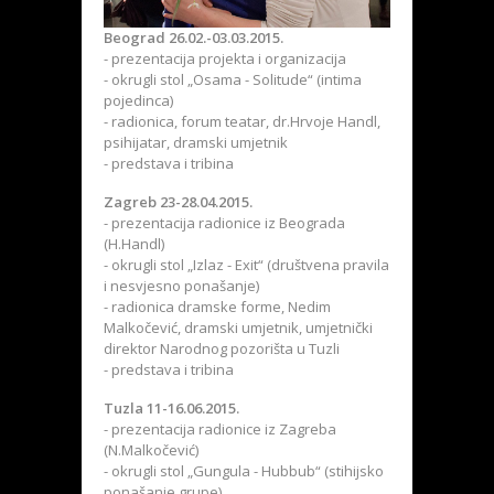
Beograd 26.02.-03.03.2015.
- prezentacija projekta i organizacija
- okrugli stol „Osama - Solitude“ (intima
pojedinca)
- radionica, forum teatar, dr.Hrvoje Handl,
psihijatar, dramski umjetnik
- predstava i tribina
Zagreb 23-28.04.2015.
- prezentacija radionice iz Beograda
(H.Handl)
- okrugli stol „Izlaz - Exit“ (društvena pravila
i nesvjesno ponašanje)
- radionica dramske forme, Nedim
Malkočević, dramski umjetnik, umjetnički
direktor Narodnog pozorišta u Tuzli
- predstava i tribina
Tuzla 11-16.06.2015.
- prezentacija radionice iz Zagreba
(N.Malkočević)
- okrugli stol „Gungula - Hubbub“ (stihijsko
ponašanje grupe)