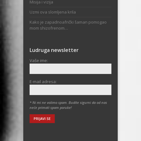
Misija i vizija
Uzmi ova slomljena krila
Kako je zapadnoafrički šaman pomogao
mom shizofrenom…
Ludruga newsletter
Vaše ime:
E-mail adresa:
* Ni mi ne volimo spam. Budite sigurni da od nas
neće primati spam poruke!