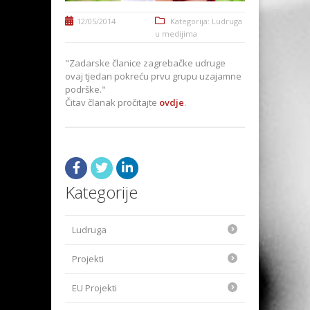
12/05/2014
Kategorija:
Ludruga
u medijima
"Zadarske članice zagrebačke udruge
ovaj tjedan pokreću prvu grupu uzajamne
podrške."
Čitav članak pročitajte
ovdje
.
Kategorije
Ludruga
Projekti
EU Projekti