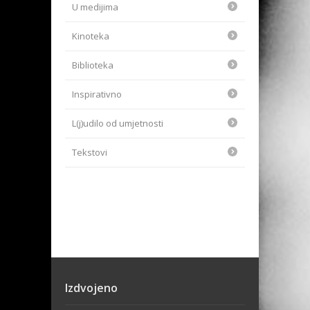
U medijima
Kinoteka
Biblioteka
Inspirativno
L(j)udilo od umjetnosti
Tekstovi
Izdvojeno