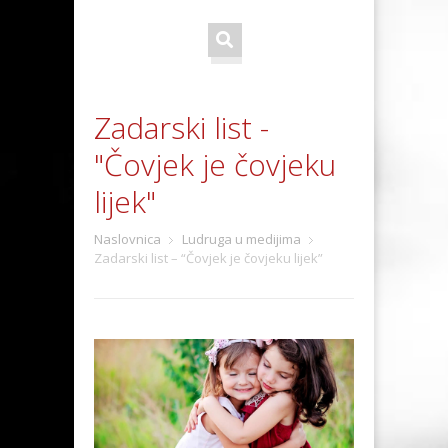
Zadarski list -
"Čovjek je čovjeku
lijek"
Naslovnica
Ludruga u medijima
Zadarski list – “Čovjek je čovjeku lijek”