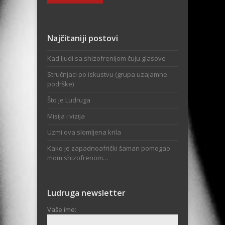
Najčitaniji postovi
Kad ljudi sa shizofrenijom čuju glasove
Stručnjaci po iskustvu (grupa uzajamne
podrške)
Što je Ludruga
Misija i vizija
Uzmi ova slomljena krila
Kako je zapadnoafrički šaman pomogao
mom shizofrenom…
Ludruga newsletter
Vaše ime: