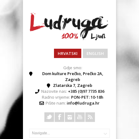
HRVATSKI
ENGLISH
Gdje smo:
Dom kulture Prečko, Prečko 2A,
Zagreb
Zlatarska 7, Zagreb
Nazovite nas:
+385 (0)97 7735 836
Radno vrijeme:
PON-PET: 10-18h
Pišite nam:
info@ludruga.hr