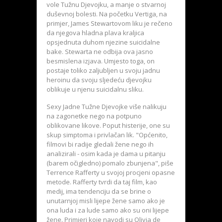
vole Tužnu Djevojku, a manje o stvarnoj
duševnoj bolesti. Na početku Vertiga, na
primjer, James Stewartovom liku je rečeno
da njegova hladna plava kraljica
opsjednuta duhom njezine suicidalne
bake. Stewarta ne odbija ova jasno
besmislena izjava. Umjesto toga, on
postaje toliko zaljubljen u svoju jadnu
heroinu da svoju sljedeću djevojku
oblikuje u njenu suicidalnu sliku.
Sexy Jadne Tužne Djevojke više nalikuju
na zagonetke nego na potpuno
oblikovane likove. Poput histerije, one su
skup simptoma i privlačan lik. "Općenito,
filmovi bi radije gledali žene nego ih
analizirali - osim kada je dama u pitanju
(barem očigledno) pomalo zbunjena", piše
Terrence Rafferty u svojoj procjeni opasne
metode. Rafferty tvrdi da taj film, kao
medij, ima tendenciju da se brine o
unutarnjoj misli lijepe žene samo ako je
ona luda i za lude samo ako su oni lijepe
žene. Primjeri koje navodi su Olivia de