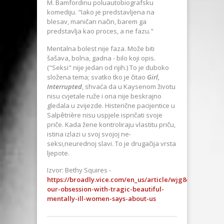
M. Bamfordinu poluautobiografsku
komediju. "Iako je predstavljena na
blesav, maničan način, barem ga
predstavlja kao proces, a ne fazu."
Mentalna bolest nije faza. Može biti
šašava, bolna, gadna - bilo koji opis.
("Seksi" nije jedan od njih.) To je duboko
složena tema; svatko tko je čitao
Girl,
Interrupted
, shvaća da u Kaysenom životu
nisu cvjetale ruže i ona nije beskrajno
gledala u zvijezde. Histerične pacijentice u
Salpêtrière nisu uspjele ispričati svoje
priče. Kada žene kontroliraju vlastitu priču,
istina izlazi u svoj svojoj ne-
seksi,neurednoj slavi. To je drugačija vrsta
ljepote.
Izvor: Bethy Squires -
https://broadly.vice.com/en_us/article/wjg8em/what-
our-obsession-with-tragic-beautiful-
mentally-ill-women-says-about-us