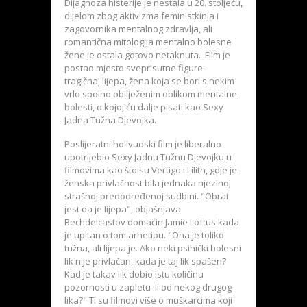
Dijagnoza histerije je nestala u 20. stoljeću,
dijelom zbog aktivizma feministkinja i
zagovornika mentalnog zdravlja, ali
romantična mitologija mentalno bolesne
žene je ostala gotovo netaknuta. Film je
postao mjesto sveprisutne figure -
tragična, lijepa, žena koja se bori s nekim
vrlo spolno obilježenim oblikom mentalne
bolesti, o kojoj ću dalje pisati kao Sexy
Jadna Tužna Djevojka.
Poslijeratni holivudski film je liberalno
upotrijebio Sexy Jadnu Tužnu Djevojku u
filmovima kao što su Vertigo i Lilith, gdje je
ženska privlačnost bila jednaka njezinoj
strašnoj predodređenoj sudbini. "Obrat
jest da je lijepa", objašnjava
Bechdelcastov domaćin Jamie Loftus kada
je upitan o tom arhetipu. "Ona je toliko
tužna, ali lijepa je. Ako neki psihički bolesni
lik nije privlačan, kada je taj lik spašen?
Kad je takav lik dobio istu količinu
pozornosti u zapletu ili od nekog drugog
lika?" Ti su filmovi više o muškarcima koji