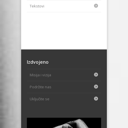
Tekstovi
Izdvojeno
Misija i vizija
Podržite nas
Uključite se