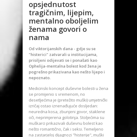
opsjednutost
tragičnim, lijepim,
mentalno oboljelim
ženama govori o
nama
Od viktorijanskih dana - gdje su se
"histerici" zatvarali u institucijama,
prisiljeni odijevati se i ponašati kao
Ophelija-mentalna bolest kod žena je
pogrešno prikazivana kao nešto lijepo i
nepoznato.
Medicinski koncept duševne bolesti u žena
se promijenio s vremenom, no
desetljećima je (pretežito muški) umjetnički
izričaj ostao iznenađujuće dosljedan:
neuredna kosa, zbunjeni govor, staklene
oči, neprimjerena golotinja. Stoljećima su
muškarci prikazivali duševnu bolest kao
nešto romantično, čak i seksi. Temeljeno
na zastarjeloj dijagnozi "histerije", muški