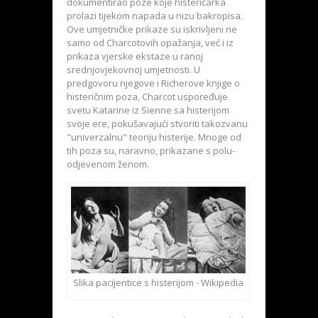
dokumentirao poze koje histeričarka
prolazi tijekom napada u nizu bakropisa.
Ove umjetničke prikaze su iskrivljeni ne
samo od Charcotovih opažanja, već i iz
prikaza vjerske ekstaze u ranoj
srednjovjekovnoj umjetnosti. U
predgovoru njegove i Richerove knjige o
histeričnim poza, Charcot uspoređuje
svetu Katarine iz Sienne sa histerijom
svoje ere, pokušavajući stvoriti takozvanu
"univerzalnu" teoriju histerije. Mnoge od
tih poza su, naravno, prikazane s polu-
odjevenom ženom.
Slika pacijentice s histerijom - Wikipedia