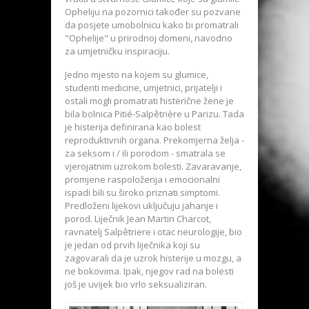
Opheliju na pozornici također su pozvane
da posjete umobolnicu kako bi promatrali
"Ophelije" u prirodnoj domeni, navodno
za umjetničku inspiraciju.
Jedno mjesto na kojem su glumice,
studenti medicine, umjetnici, prijatelji i
ostali mogli promatrati histerične žene je
bila bolnica Pitié-Salpêtrière u Parizu. Tada
je histerija definirana kao bolest
reproduktivnih organa. Prekomjerna želja -
za seksom i / ili porodom - smatrala se
vjerojatnim uzrokom bolesti. Zavaravanje,
promjene raspoloženja i emocionalni
ispadi bili su široko priznati simptomi.
Predloženi lijekovi uključuju jahanje i
porod. Liječnik Jean Martin Charcot,
ravnatelj Salpêtriere i otac neurologije, bio
je jedan od prvih liječnika koji su
zagovarali da je uzrok histerije u mozgu, a
ne bokovima. Ipak, njegov rad na bolesti
još je uvijek bio vrlo seksualiziran.