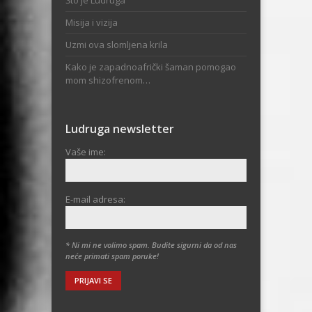
Misija i vizija
Uzmi ova slomljena krila
Kako je zapadnoafrički šaman pomogao
mom shizofrenom…
Ludruga newsletter
Vaše ime:
E-mail adresa:
* Ni mi ne volimo spam. Budite sigurni da od nas
neće primati spam poruke!