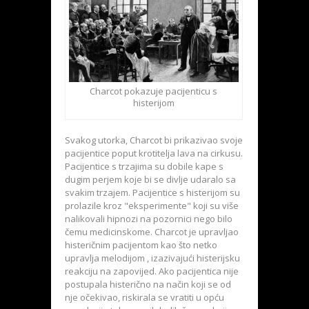
Charcot pokazuje pacijenticu s
histerijom
Svakog utorka, Charcot bi prikazivao svoje
pacijentice poput krotitelja lava na cirkusu.
Pacijentice s trzajima su dobile kape s
dugim perjem koje bi se divlje udaralo sa
svakim trzajem. Pacijentice s histerijom su
prolazile kroz "eksperimente" koji su više
nalikovali hipnozi na pozornici nego bilo
čemu medicinskome. Charcot je upravljao
histeričnim pacijentom kao što netko
upravlja melodijom , izazivajući histerijsku
reakciju na zapovijed. Ako pacijentica nije
postupala histerično na način koji se od
nje očekivao, riskirala se vratiti u opću