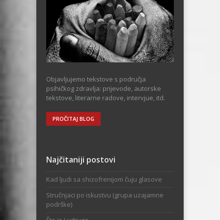
Objavljujemo tekstove s područja
psihičkog zdravlja: prijevode, autorske
tekstove, literarne radove, intervjue, itd.
PROČITAJ BLOG
Najčitaniji postovi
Kad ljudi sa shizofrenijom čuju glasove
Stručnjaci po iskustvu (grupa uzajamne
podrške)
Što je Ludruga