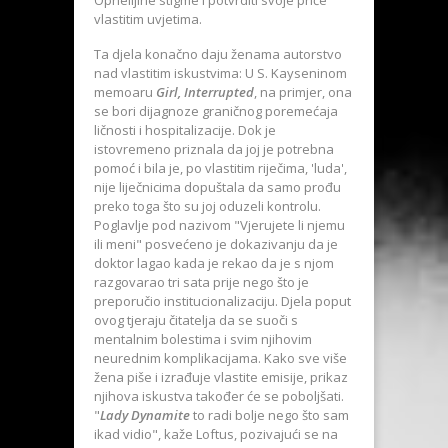
Ophelijine stigme i potvrditi svoje priče
vlastitim uvjetima.
Ta djela konačno daju ženama autorstvo
nad vlastitim iskustvima: U S. Kayseninom
memoaru
Girl, Interrupted
, na primjer, ona
se bori dijagnoze graničnog poremećaja
ličnosti i hospitalizacije. Dok je
istovremeno priznala da joj je potrebna
pomoć i bila je, po vlastitim riječima, 'luda',
nije liječnicima dopuštala da samo prođu
preko toga što su joj oduzeli kontrolu.
Poglavlje pod nazivom "Vjerujete li njemu
ili meni" posvećeno je dokazivanju da je
doktor lagao kada je rekao da je s njom
razgovarao tri sata prije nego što je
preporučio institucionalizaciju. Djela poput
ovog tjeraju čitatelja da se suoči s
mentalnim bolestima i svim njihovim
neurednim komplikacijama. Kako sve više
žena piše i izrađuje vlastite emisije, prikaz
njihova iskustva također će se poboljšati.
"
Lady Dynamite
to radi bolje nego što sam
ikad vidio", kaže Loftus, pozivajući se na