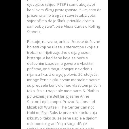
djevojčice (slijedi PTSP i samoubojstvo)
kao lov muškog protagonista. " Umjesto da
prezentiramo tragičan završetak života,
svjedočimo da je školu privukla drama
samoubojstva", piše Alexa Curtis u Rolling
Stoneu.
Postoje, naravno, prikazi ženske duševne
bolesti koji ne ulaze u stereotipe i koji su
trebali umrijeti zajedno s dijagnozom
histerije. A kad žene koje se bore s
duševnim izazovima govore o vlastitim
pričama, one mogu donijeti neviđenu
nijansu liku. U drugoj polovici 20. stoljeća,
mnoge žene s iskustvom mentalne patnje
su preuzele kontrolu nad vlastitom pričom
tako što su napisale memoare. S. Plathin
polu-izmišljeni Bell Jar, pjesme Anne
Sexton i djela poput Prozac Nationa od
Elizabeth Wurtzel i The Center Can not
Hold od Elyn Saks iz prve ruke prikazuju
iskustvo; tako su se žene uspjele djelom
osloboditi ograničenja stogodišnje