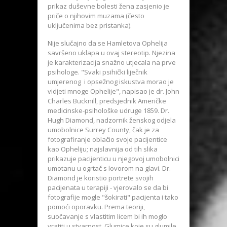
prikaz duševne bolesti žena zasjenio je
priče o njihovim muzama (često
uključenima bez pristanka).
Nije slučajno da se Hamletova Ophelija
savršeno uklapa u ovaj stereotip. Njezina
je karakterizacija snažno utjecala na prve
psihologe. "Svaki psihički liječnik
umjerenog i opsežnog iskustva morao je
vidjeti mnoge Ophelije", napisao je dr. John
Charles Bucknill, predsjednik Američke
medicinske-psihološke udruge 1859. Dr.
Hugh Diamond, nadzornik ženskog odjela
umobolnice Surrey County, čak je za
fotografiranje oblačio svoje pacijentice
kao Opheliju; najslavnija od tih slika
prikazuje pacijenticu u njegovoj umobolnici
umotanu u ogrtač s lovorom na glavi. Dr.
Diamond je koristio portrete svojih
pacijenata u terapiji - vjerovalo se da bi
fotografije mogle "šokirati" pacijenta i tako
pomoći oporavku. Prema teoriji,
suočavanje s vlastitim licem bi ih moglo
vratiti u stvarnost. Glumice koje su glumile