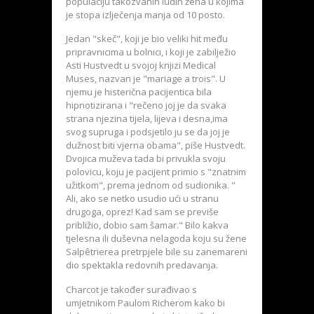
populaciju takozvanih ludih žena u kojima
je stopa izlječenja manja od 10 posto.
Jedan "skeč", koji je bio veliki hit među
pripravnicima u bolnici, i koji je zabilježio
Asti Hustvedt u svojoj knjizi Medical
Muses, nazvan je "mariage a trois". U
njemu je histerična pacijentica bila
hipnotizirana i "rečeno joj je da svaka
strana njezina tijela, lijeva i desna,ima
svog supruga i podsjetilo ju se da joj je
dužnost biti vjerna obama", piše Hustvedt.
Dvojica muževa tada bi privukla svoju
polovicu, koju je pacijent primio s "znatnim
užitkom", prema jednom od sudionika. "
Ali, ako se netko usudio ući u stranu
drugoga, oprez! Kad sam se previše
približio, dobio sam šamar." Bilo kakva
tjelesna ili duševna nelagoda koju su žene
Salpêtrierea pretrpjele bile su zanemareni
dio spektakla redovnih predavanja.
Charcot je također surađivao s
umjetnikom Paulom Richerom kako bi