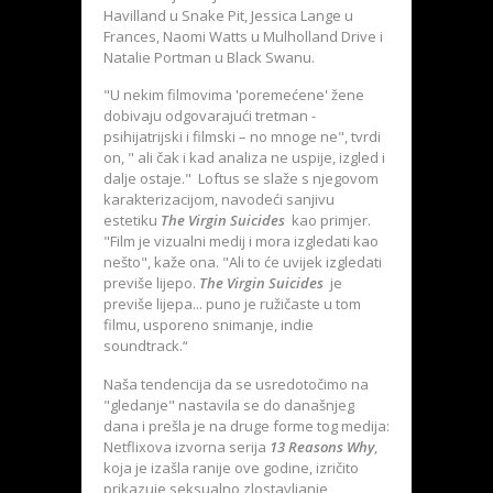
Havilland u Snake Pit, Jessica Lange u
Frances, Naomi Watts u Mulholland Drive i
Natalie Portman u Black Swanu.
"U nekim filmovima 'poremećene' žene
dobivaju odgovarajući tretman -
psihijatrijski i filmski – no mnoge ne", tvrdi
on, " ali čak i kad analiza ne uspije, izgled i
dalje ostaje." Loftus se slaže s njegovom
karakterizacijom, navodeći sanjivu
estetiku
The Virgin Suicides
kao primjer.
"Film je vizualni medij i mora izgledati kao
nešto", kaže ona. "Ali to će uvijek izgledati
previše lijepo.
The Virgin Suicides
je
previše lijepa... puno je ružičaste u tom
filmu, usporeno snimanje, indie
soundtrack.“
Naša tendencija da se usredotočimo na
"gledanje" nastavila se do današnjeg
dana i prešla je na druge forme tog medija:
Netflixova izvorna serija
13 Reasons Why
,
koja je izašla ranije ove godine, izričito
prikazuje seksualno zlostavljanje