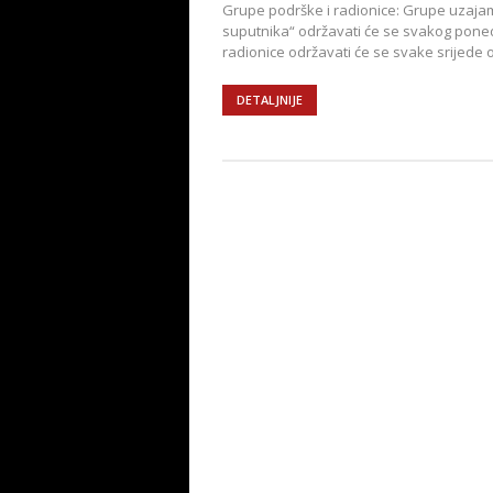
Grupe podrške i radionice: Grupe uzajam
suputnika“ održavati će se svakog poned
radionice održavati će se svake srijede o
DETALJNIJE