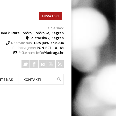
HRVATSKI
Gdje smo:
Dom kulture Prečko, Prečko 2A, Zagreb
Zlatarska 7, Zagreb
Nazovite nas:
+385 (0)97 7735 836
Radno vrijeme:
PON-PET: 10-18h
Pišite nam:
info@ludruga.hr
ITE NAS
KONTAKTI