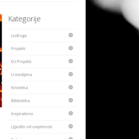
Kategorije
Ludruga
Projekti
EU Projekti
U medijima
Kinoteka
Biblioteka
Inspirativno
L(j)udilo od umjetnosti