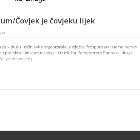
m/Čovjek je čovjeku lijek
ekti
za kulturu Trešnjevka organizirala je izložbu fotoportreta “Homo homini
u projekta “Biblioart terapija”. Uz izložbu fotoportreta članova Udruge
 predstavljen j ...