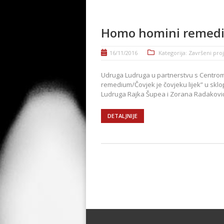
Homo homini remediu
16/11/2016
Kategorija:
Završeni proj
Udruga Ludruga u partnerstvu s Centrom 
remedium/Čovjek je čovjeku lijek” u sklop
Ludruga Rajka Šupea i Zorana Radakovića,
DETALJNIJE