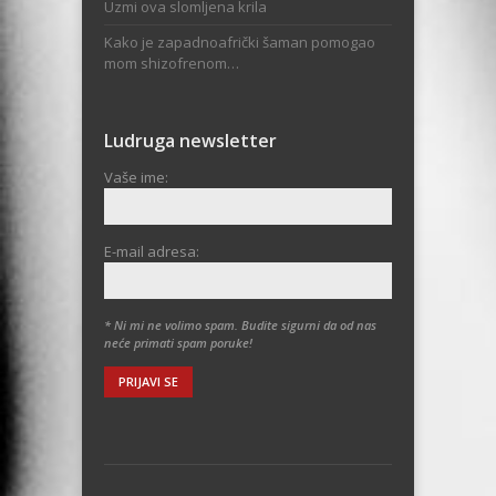
Uzmi ova slomljena krila
Kako je zapadnoafrički šaman pomogao
mom shizofrenom…
Ludruga newsletter
Vaše ime:
E-mail adresa:
* Ni mi ne volimo spam. Budite sigurni da od nas
neće primati spam poruke!