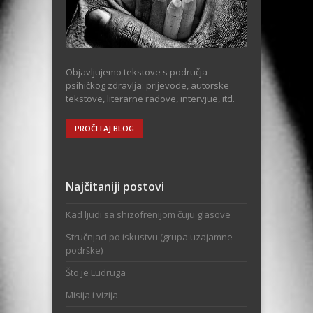
Objavljujemo tekstove s područja
psihičkog zdravlja: prijevode, autorske
tekstove, literarne radove, intervjue, itd.
PROČITAJ BLOG
Najčitaniji postovi
Kad ljudi sa shizofrenijom čuju glasove
Stručnjaci po iskustvu (grupa uzajamne
podrške)
Što je Ludruga
Misija i vizija