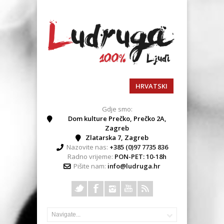
HRVATSKI
Gdje smo:
Dom kulture Prečko, Prečko 2A,
Zagreb
Zlatarska 7, Zagreb
Nazovite nas:
+385 (0)97 7735 836
Radno vrijeme:
PON-PET: 10-18h
Pišite nam:
info@ludruga.hr