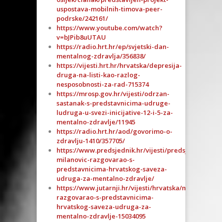
uspostava-mobilnih-timova-peer-
podrske/242161/
https://www.youtube.com/watch?
v=bJPib8uUTAU
https://radio.hrt.hr/ep/svjetski-dan-
mentalnog-zdravlja/356838/
https://vijesti.hrt.hr/hrvatska/depresija-
druga-na-listi-kao-razlog-
nesposobnosti-za-rad-715374
https://mrosp.gov.hr/vijesti/odrzan-
sastanak-s-predstavnicima-udruge-
ludruga-u-svezi-inicijative-12-i-5-za-
mentalno-zdravlje/11945
https://radio.hrt.hr/aod/govorimo-o-
zdravlju-1410/357705/
https://www.predsjednik.hr/vijesti/predsjednik-
milanovic-razgovarao-s-
predstavnicima-hrvatskog-saveza-
udruga-za-mentalno-zdravlje/
https://www.jutarnji.hr/vijesti/hrvatska/milanovic-
razgovarao-s-predstavnicima-
hrvatskog-saveza-udruga-za-
mentalno-zdravlje-15034095