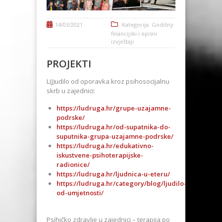
14/03/2021
Kategorija:
Godišnji
financijski i opisni
izvještaji
PROJEKTI
L(j)udilo od oporavka kroz psihosocijalnu
skrb u zajednici:
https://ludruga.hr/grupe-uzajamne-
podrske/
https://ludruga.hr/od-supatnika-do-
suputnika-grupa-uzajamne-podrske/
https://ludruga.hr/edukativno-
iskustvene-psihoterapijske-
radionice/
https://ludruga.hr/ljudnica-u-eteru/
https://ludruga.hr/category/blog/ljudilo-
od-umjetnosti/
Psihičko zdravlje u zajednici – terapija po