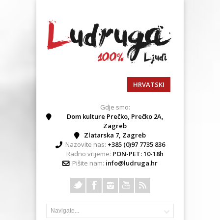
HRVATSKI
Gdje smo:
Dom kulture Prečko, Prečko 2A,
Zagreb
Zlatarska 7, Zagreb
Nazovite nas:
+385 (0)97 7735 836
Radno vrijeme:
PON-PET: 10-18h
Pišite nam:
info@ludruga.hr