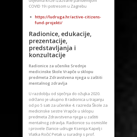
uvjetima krize izazvane pandemijom
COVID 19 i potresom u Zagrebu
https://ludruga.hr/active-citizens-
fund-projekti/
Radionice, edukacije,
prezentacije,
predstavljanja i
konzultacije
Radionice za učenike Srednje
medicinske škole Vrapče u sklopu
predmeta Zdravstvena njega u zaštiti
mentalnog zdravlja
U razdoblju od siječnja do ožujka 2020.
održano je ukupno 8 radionica u trajanju
od po 5 sati za učenike 4. razreda Škole za
medicinske sestre Vrapče u sklopu
predmeta Zdravstvena njega u zaštiti
mentalnog zdravlja. Radionice su osmislile
i provele članice udruge Ksenija Kapelj i
Vlatka Ročić Petak u suradnji s prof.