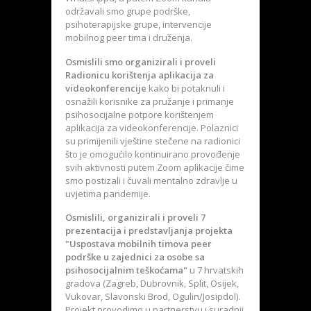
održavali smo grupe podrške,
psihoterapijske grupe, intervencije
mobilnog peer tima i druženja.
Osmislili smo organizirali i proveli
Radionicu korištenja aplikacija za
videokonferencije
kako bi potaknuli i
osnažili korisnike za pružanje i primanje
psihosocijalne potpore korištenjem
aplikacija za videokonferencije. Polaznici
su primijenili vještine stečene na radionici
što je omogućilo kontinuirano provođenje
svih aktivnosti putem Zoom aplikacije čime
smo postizali i čuvali mentalno zdravlje u
uvjetima pandemije.
Osmislili, organizirali i proveli 7
prezentacija i predstavljanja projekta
"Uspostava mobilnih timova peer
podrške u zajednici za osobe sa
psihosocijalnim teškoćama"
u 7 hrvatskih
gradova (Zagreb, Dubrovnik, Split, Osijek,
Vukovar, Slavonski Brod, Ogulin/Josipdol).
Projekt provodimo u partnerstvu i suradnji