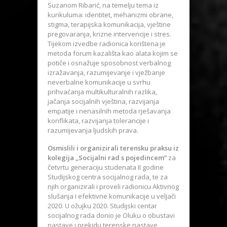
Suzanom Ribarić, na temelju tema iz
kurikuluma: identitet, mehanizmi obrane,
stigma, terapijska komunikacija, vještine
pregovaranja, krizne intervencije i stres.
Tijekom izvedbe radionica korištena je
metoda forum kazališta kao alata kojim se
potiče i osnažuje sposobnost verbalnog
izražavanja, razumijevanje i vježbanje
neverbalne komunikacije u svrhu
prihvaćanja multikulturalnih razlika,
jačanja socijalnih vještina, razvijanja
empatije i nenasilnih metoda rješavanja
konflikata, razvijanja tolerancije i
razumijevanja ljudskih prava.
Osmislili i organizirali terensku praksu iz
kolegija „Socijalni rad s pojedincem“
za
četvrtu generaciju studenata II godine
Studijskog centra socijalnog rada, te za
njih organizirali i proveli radionicu Aktivnog
slušanja i efektivne komunikacije u veljači
2020. U ožujku 2020. Studijski centar
socijalnog rada donio je Oluku o obustavi
nastave i prekidu terenske nastave