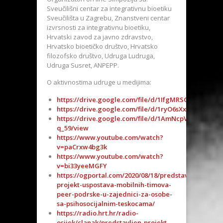
Sveučilišni centar za integrativnu bioetiku
Sveučilišta u Zagrebu, Znanstveni centar
izvrsnosti za integrativnu bioetiku,
Hrvatski zavod za javno zdravstvo,
Hrvatsko bioetičko društvo, Hrvatsko
filozofsko društvo, Udruga Ludruga,
Udruga Susret, ANPEPP.
O aktivnostima udruge u medijima:
https://drive.google.com/file/d/1IfgMRSGR7fxRfqg_
https://drive.google.com/file/d/1ryO6sXx1Vl2k_HrI
https://drive.google.com/file/d/1AmNcpVCrbQOid
q_59/view
https://www.youtube.com/watch?
v=paCrxw4bg3k
https://www.youtube.com/watch?
v=bi33yeeMGFY
https://ogportal.com/2020/08/18/predstavljen-
projekt-uspostava-mobilnih-timova-
peer-podrske-u-zajednici-za-osobe-
sa-psihosocijalnim-teskocama/
https://radio.hrt.hr/radio-
osijek/clanak/predstavljen-projekt-