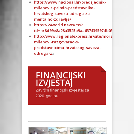
https://www.nacional.hr/predsjednik-
milanovic-primio-predstavnike-
hrvatskog-saveza-udruga-za-
mentalno-zdravlje/
https://24world.news/rss?
id=hr8d99e8a28a3525b9aa637439397db03d&catego
http://www.regionalexpress.hr/site/more/predsjedn
milanovi-razgovarao-s-
predstavnicima-hrvatskog-saveza-
udruga-z
a
FINANCIJSKI
IZVJEŠTAJ
Završni financijski izvještaj za
2020. godinu