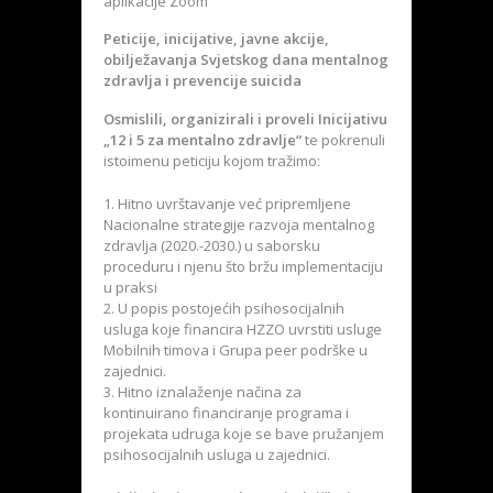
aplikacije Zoom
Peticije, inicijative, javne akcije,
obilježavanja Svjetskog dana mentalnog
zdravlja i prevencije suicida
Osmislili, organizirali i proveli Inicijativu
„12 i 5 za mentalno zdravlje“
te pokrenuli
istoimenu peticiju kojom tražimo:
Hitno uvrštavanje već pripremljene
Nacionalne strategije razvoja mentalnog
zdravlja (2020.-2030.) u saborsku
proceduru i njenu što bržu implementaciju
u praksi
U popis postojećih psihosocijalnih
usluga koje financira HZZO uvrstiti usluge
Mobilnih timova i Grupa peer podrške u
zajednici.
Hitno iznalaženje načina za
kontinuirano financiranje programa i
projekata udruga koje se bave pružanjem
psihosocijalnih usluga u zajednici.