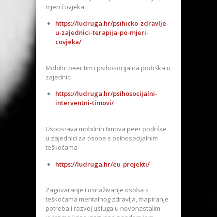
mjeri čovjeka
https://ludruga.hr/psihicko-zdravlje-
u-zajednici-terapija-po-mjeri-
covjeka/
Mobilni peer tim i psihosocijalna podrška u
zajednici
https://ludruga.hr/psihosocijalni-
interventni-timovi/
Uspostava mobilnih timova peer podrške
u zajednici za osobe s psihosocijalnim
teškoćama
https://ludruga.hr/eu-projekti/
Zagovaranje i osnaživanje osoba s
teškoćama mentalnog zdravlja, mapiranje
potreba i razvoj usluga u novonastalim