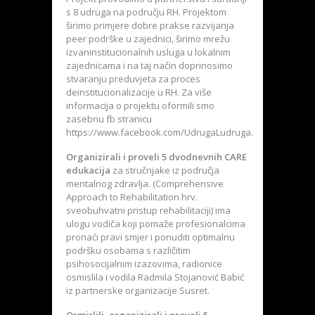
s 8 udruga na području RH. Projektom
širimo primjere dobre prakse razvijanja
peer podrške u zajednici, širimo mrežu
izvaninstitucionalnih usluga u lokalnim
zajednicama i na taj način doprinosimo
stvaranju preduvjeta za proces
deinstitucionalizacije u RH. Za više
informacija o projektu oformili smo
zasebnu fb stranicu
https://www.facebook.com/UdrugaLudruga.
Organizirali i proveli 5 dvodnevnih CARE
edukacija
za stručnjake iz područja
mentalnog zdravlja. (Comprehensive
Approach to Rehabilitation hrv.
sveobuhvatni pristup rehabilitaciji) ima
ulogu vodiča koji pomaže profesionalcima
pronaći pravi smjer i ponuditi optimalnu
podršku osobama s različitim
psihosocijalnim izazovima, radionice
osmislila i vodila Radmila Stojanović Babić
iz partnerske organizacije Susret.
Osmislili, organizirali i proveli 5