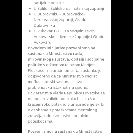
socijalne politike.
U Splitu - Splitsko-dalmatinskoj županiji
U Dubrovniku - Dubrovačko-
Neretvanskoj županiji, Gradu
Dubrovniku
U Vukovaru - UO za socijalnu skrb
Vukovarsko srijemske županije i Gradu
Vukovaru
Povodom inicijative pozvani smo na
sastanak u Ministarstvo rada,
mirovinskoga sustava, obitelji i socijalne
politike
s državnom tajnicom Marijom
Pletikosom i suradnicima. Na sastanku je
dogovoreno da će Ministarstvo inicirati
međusektorski sastanak i ovu
problematiku istaknuti na sjednici
Povjerenstva Vlade Republike Hrvatske za
osobe s invaliditetom kako bi se u što
kraćem roku potaknulo unapređenje skrbi
o osobama s poteškoćama mentalnog
zdravlja, odnosno psihosocijalnim
poteškoćama.
Pozvani smo na sastanak u Ministarstvo