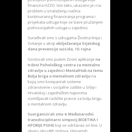
financira HZZO. Isto tako, ukazano je i na
problem u iznalaženju načina
kontinuiranog financiranja programa i
projekata udruga koje se bave pružanjem
psihosocijalnih usluga u zajednici.
Surađivali smo s udrugama Životna linija i
Svitanje u akciji
obilježavanja Svjetskog
dana prevencije suicida, 10. rujna
Gostovali smo putem Zoom aplikacije
na
tribini Psihološkog centra za mentalno
zdravlje u zajednici MentalHub na temu
Bolja briga o mentalnom zdravlju
na
kojoj smo komparirali sisteme
zdravstvene i socijalne zaštite u Srbiji i
Hrvatskoj i zajedničkim naporima
osmišljavali različite pravce za bolju brigu
o mentalnom zdravlju.
Suorganizirali smo 4. Međunarodni
transdisciplinarni simpozij BIOETIKA I
APORIJE PSIHE
koji se održavao on line. U
okviru okruglih stolova, plenarnih