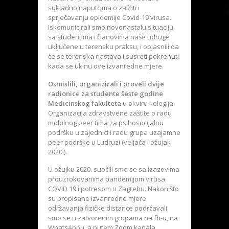
sukladno naputcima o zaštiti i
sprječavanju epidemije Covid-19 virusa.
Iskomunicirali smo novonastalu situaciju
sa studentima i članovima naše udruge
uključene u terensku praksu, i objasnili da
će se terenska nastava i susreti pokrenuti
kada se ukinu ove izvanredne mjere.
Osmislili, organizirali i proveli dvije
radionice za studente šeste godine
Medicinskog fakulteta
u okviru kolegija
Organizacija zdravstvene zaštite o radu
mobilnog peer tima za psihosocijalnu
podršku u zajednici i radu grupa uzajamne
peer podrške u Ludruzi (veljača i ožujak
2020.).
U ožujku 2020. suočili smo se sa izazovima
prouzrokovanima pandemijom virusa
COVID 19 i potresom u Zagrebu. Nakon što
su propisane izvanredne mjere
održavanja fizičke distance podržavali
smo se u zatvorenim grupama na fb-u, na
WhatsAppu, a putem Zoom kanala