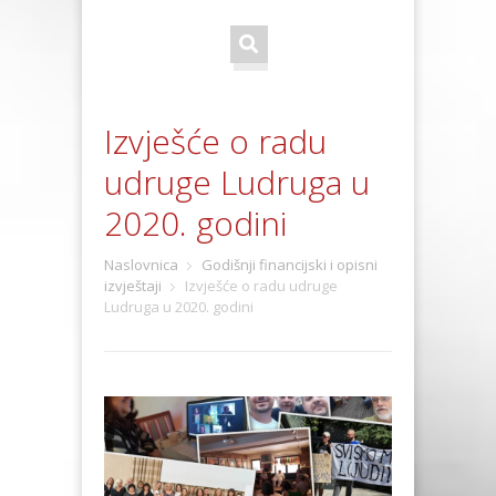
Izvješće o radu
udruge Ludruga u
2020. godini
Naslovnica
Godišnji financijski i opisni
izvještaji
Izvješće o radu udruge
Ludruga u 2020. godini