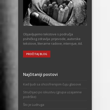
Objavljujemo tekstove s područja
psihičkog zdravlja: prijevode, autorske
tekstove, literarne radove, intervjue, itd.
PROČITAJ BLOG
Najčitaniji postovi
Kad ljudi sa shizofrenijom čuju glasove
Stručnjaci po iskustvu (grupa uzajamne
podrške)
Što je Ludruga