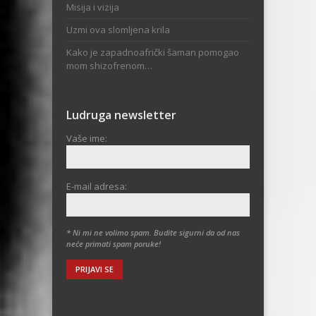
Misija i vizija
Uzmi ova slomljena krila
Kako je zapadnoafrički šaman pomogao
mom shizofrenom…
Ludruga newsletter
Vaše ime:
E-mail adresa:
* Ni mi ne volimo spam. Budite sigurni da od nas
neće primati spam poruke!