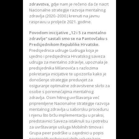
zdravstva,
gdje nam je rečeno da će nacrt
Nacionalne strategije razvoja mentalnog
zdravlja (2020.-2030.) krenuti na javnu
raspravu u proljeće 2021. godine.
Povodom inicijative „12 i 5 za mentalno
zdravlje“ sastali smo se na Pantovčaku s
Predsjednikom Republike Hrvatske.
Predsjednica udruge Ludruga koja je
ujedno i predsjednica Hrvatskog saveza
udruga za mentalno zdravlje, upoznala je
predsjednika Milanovića s razlozima
pokretanja inicijative te upozorila kako je
donošenje strategije preduvjet za
osiguranje optimalne zdravstvene skrbi za
osobe s poremećajima mentalnog
zdravlja. Osim hitnog uvrštavanja već
pripremljene Nacionalne strategije razvoja
mentalnog zdravlja u saborsku proceduru
i njenu što bržu implementaciju u praksi,
predstavnici Saveza istaknuli su i potrebu
za uvrštavanje usluga Mobilnih timova i
Grupa peer podrške u zajednici u popis
postojećih psihosocijalnih usluga koje