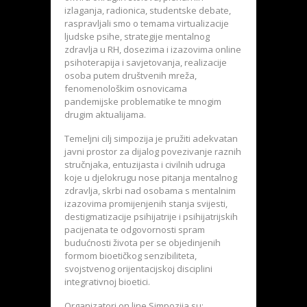
izlaganja, radionica, studentske debate,
raspravljali smo o temama virtualizacije
ljudske psihe, strategije mentalnog
zdravlja u RH, dosezima i izazovima online
psihoterapija i savjetovanja, realizacije
osoba putem društvenih mreža,
fenomenološkim osnovicama
pandemijske problematike te mnogim
drugim aktualijama.
Temeljni cilj simpozija je pružiti adekvatan
javni prostor za dijalog povezivanje raznih
stručnjaka, entuzijasta i civilnih udruga
koje u djelokrugu nose pitanja mentalnog
zdravlja, skrbi nad osobama s mentalnim
izazovima promijenjenih stanja svijesti,
destigmatizacije psihijatrije i psihijatrijskih
pacijenata te odgovornosti spram
budućnosti života per se objedinjenih
formom bioetičkog senzibiliteta,
svojstvenog orijentacijskoj disciplini
integrativnoj bioetici.
Organizatori on line Simpozija su: