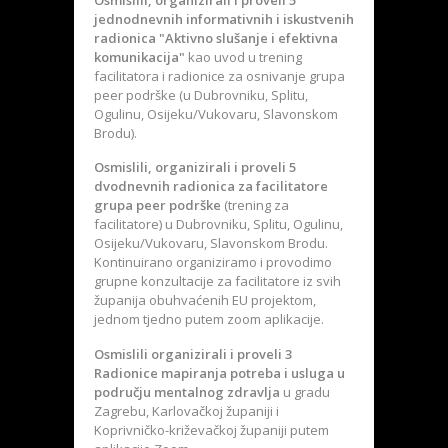
jednodnevnih informativnih i iskustvenih
radionica "Aktivno slušanje i efektivna
komunikacija"
kao uvod u trening
facilitatora i radionice za osnivanje grupa
peer podrške (u Dubrovniku, Splitu,
Ogulinu, Osijeku/Vukovaru, Slavonskom
Brodu).
Osmislili, organizirali i proveli 5
dvodnevnih radionica za facilitatore
grupa peer podrške
(trening za
facilitatore) u Dubrovniku, Splitu, Ogulinu,
Osijeku/Vukovaru, Slavonskom Brodu.
Kontinuirano organiziramo i provodimo
grupne konzultacije za facilitatore iz svih
županija obuhvaćenih EU projektom,
jednom tjedno putem zoom aplikacije.
Osmislili organizirali i proveli 3
Radionice mapiranja potreba i usluga u
području mentalnog zdravlja
u gradu
Zagrebu, Karlovačkoj županiji i
Koprivničko-križevačkoj županiji putem