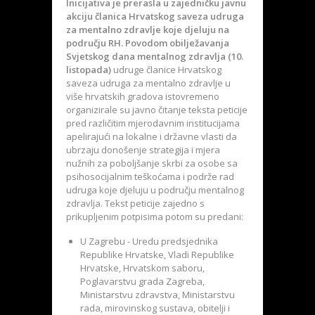
Inicijativa je prerasla u zajedničku javnu
akciju članica Hrvatskog saveza udruga
za mentalno zdravlje koje djeluju na
području RH. Povodom obilježavanja
Svjetskog dana mentalnog zdravlja (10.
listopada)
udruge članice Hrvatskog
saveza udruga za mentalno zdravlje u
više hrvatskih gradova istovremeno
organizirale su javno čitanje teksta peticije
pred različitim mjerodavnim institucijama
apelirajući na lokalne i državne vlasti da
ubrzaju donošenje strategija i mjera
nužnih za poboljšanje skrbi za osobe sa
psihosocijalnim teškoćama i podrže rad
udruga koje djeluju u području mentalnog
zdravlja. Tekst peticije zajedno s
prikupljenim potpisima potom su predani:
U Zagrebu - Uredu predsjednika
Republike Hrvatske, Vladi Republike
Hrvatske, Hrvatskom saboru,
Poglavarstvu grada Zagreba,
Ministarstvu zdravstva, Ministarstvu
rada, mirovinskog sustava, obitelji i