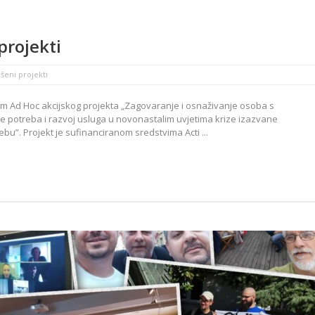
projekti
šeni projekti
m Ad Hoc akcijskog projekta „Zagovaranje i osnaživanje osoba s
 potreba i razvoj usluga u novonastalim uvjetima krize izazvane
u”. Projekt je sufinanciranom sredstvima Acti ...