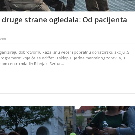
S druge strane ogledala: Od pacijenta
ekti
aniziraju dobrotvornu kazališnu večer i popratnu donatorsku akciju „S
programera“ koja će se održati u sklopu Tjedna mentalnog zdravlja, u
nom centru mladih Ribnjak. Svrha ...