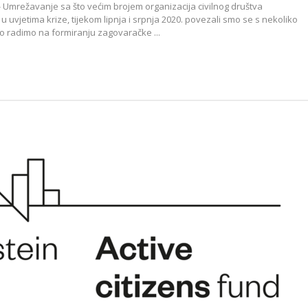
- Umrežavanje sa što većim brojem organizacija civilnog društva
 uvjetima krize, tijekom lipnja i srpnja 2020. povezali smo se s nekoliko
o radimo na formiranju zagovaračke ...