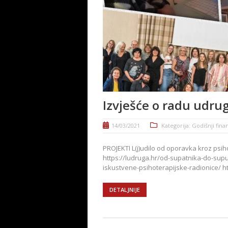
Izvješće o radu udru
14/03/2021
Kategorija:
Godišnji financ
PROJEKTI L(j)udilo od oporavka kroz psih
https://ludruga.hr/od-supatnika-do-sup
iskustvene-psihoterapijske-radionice/ htt
DETALJNIJE