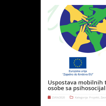
Uspostava mobilnih t
osobe sa psihosocij
23/06/2020
Kategorija:
Projekti
,
Zavr