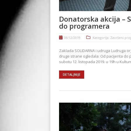
Donatorska akcija – 
do programera
08/12/2019
Kategorija:
Završeni proj
Zaklada SOLIDARNA i udruga Ludruga org
druge strane ogledala: Od pacijenta do 
subotu 12. listopada 2019. u 19h u Kultur
DETALJNIJE