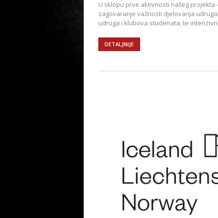
U sklopu prve aktivnosti našeg projekta 
zagovaranje važnosti djelovanja udruga u
udruga i klubova studenata, te intenzivn
DETALJNIJE