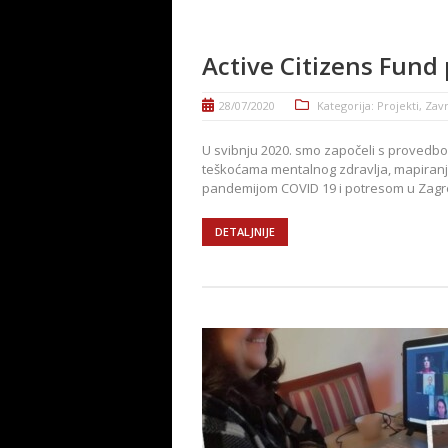
Active Citizens Fund 
28/07/2020
Kategorija:
Projekti
,
Zavr
U svibnju 2020. smo započeli s provedbo
teškoćama mentalnog zdravlja, mapiranje
pandemijom COVID 19 i potresom u Zagreb
DETALJNIJE