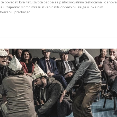
žiti, te povećati kvalitetu života osoba sa psihosocijalnim teškoćama i članova
ke u zajednici širimo mrežu izvaninstitucionalnih usluga u lokalnim
varanju preduvjet ...