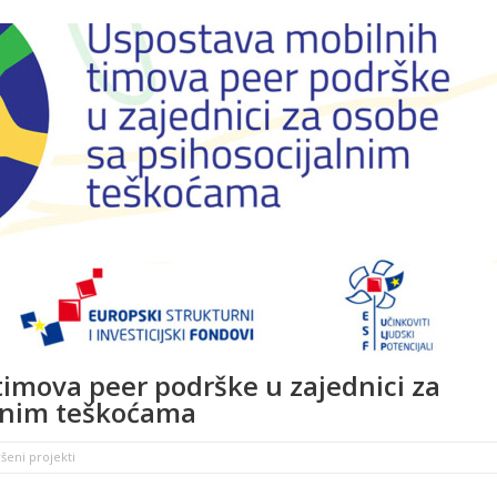
imova peer podrške u zajednici za
alnim teškoćama
šeni projekti