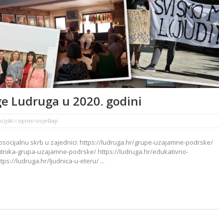
ge Ludruga u 2020. godini
ijski i opisni izvještaji
osocijalnu skrb u zajednici: https://ludruga.hr/grupe-uzajamne-podrske/
utnika-grupa-uzajamne-podrske/ https://ludruga.hr/edukativno-
ps://ludruga.hr/ljudnica-u-eteru/ ...