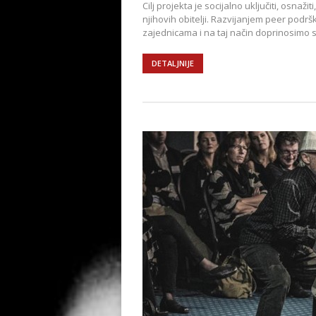
Cilj projekta je socijalno uključiti, osna
njihovih obitelji. Razvijanjem peer podrš
zajednicama i na taj način doprinosimo st
DETALJNIJE